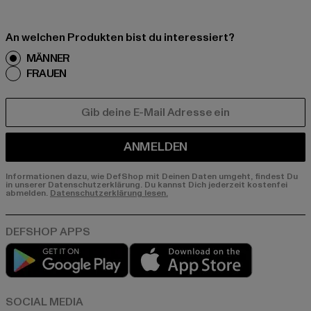
An welchen Produkten bist du interessiert?
MÄNNER
FRAUEN
E-MAIL
ANMELDEN
Informationen dazu, wie DefShop mit Deinen Daten umgeht, findest Du
in unserer Datenschutzerklärung. Du kannst Dich jederzeit kostenfei
abmelden.
Datenschutzerklärung lesen.
Play market
App store