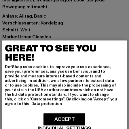
Bewegung mitmacht.
Anlass: Alltag, Basic
Verschlussarten: Kordelzug
Schnitt: Weit
Marke: Urban Classics
Kat.: Trousers - Sweat
GREAT TO SEE YOU
Farbe: schwarz
HERE!
Hersteller Farbe: black
Materialzusammensetzung: 65% Baumwolle, 35%
DefShop uses cookies to improve your use experience,
Polyester
save your preferences, analyse use behaviour and to
provide and measure interest-based contents and
Art.Nr: UCK6671-00007
advertising. In addition, we allow partners to extract data
or to use cookies. This may also include the processing of
your data in the USA or other countries which do not have
Hersteller: TB International GmbH |
info@tbint.de
the EU data protection standard. If you want to change
Dr.-Robert-Murjahn-Straße 7 | 64372 Ober-Ramstadt |
this, click on "Custom settings". By clicking on "Accept" you
agree to this.
Data protection
DE
ACCEPT
GRÖSSE & PASSFORM
INDIVIDUAL SETTINGS