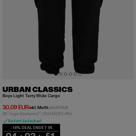
URBAN CLASSICS
Boys Light Terry Wide Cargo
Derzeitiger Preis: 30,09 EUR
30,09 EUR
Aktionspreis: 34,99 EUR
inkl. MwSt.
34,99 EUR
30-Tage-Bestpreis**: 29,04 EUR
(-4%)
Sofort lieferbar!
-14% DEAL ENDET IN