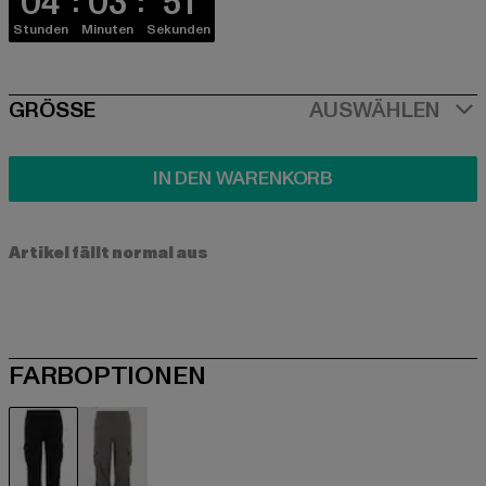
04
03
51
Stunden
Minuten
Sekunden
SIZE
GRÖSSE
AUSWÄHLEN
IN DEN WARENKORB
Artikel fällt normal aus
FARBOPTIONEN