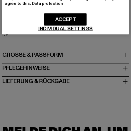
agree to this.
Data protection
Art.Nr: UCK1395-00007
ACCEPT
Hersteller: TB International GmbH |
info@tbint.de
Dr.-Robert-Murjahn-Straße 7 | 64372 Ober-Ramstadt |
INDIVIDUAL SETTINGS
DE
GRÖSSE & PASSFORM
PFLEGEHINWEISE
LIEFERUNG & RÜCKGABE