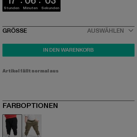
17
06
03
Stunden
Minuten
Sekunden
SIZE
GRÖSSE
AUSWÄHLEN
IN DEN WARENKORB
Artikel fällt normal aus
FARBOPTIONEN