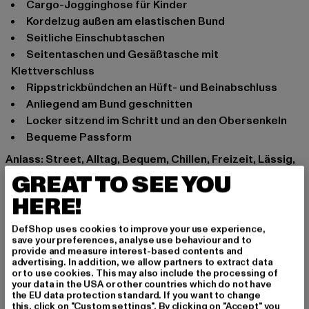
Cargo-Jogginghose für Kinder
Kordelzug außen am elastischen Bund
Seitliche Einschubtaschen
Seitentaschen und Gesäßtasche mit
Klettverschluss
Rippstrickbündchen an Hüft- und Beinabschluss
Anliegend am Bund geschnitten
Locker sitzend im Schritt und an den Obersenkeln
Bequeme Passform
Anlass: Street, Alltag, Bequem, Chillen, Freizeit, Lässig,
Casual
GREAT TO SEE YOU
Verschlussarten: Gummizug, Band zum Binden
HERE!
Schnitt: Locker
Marke: Urban Classics
DefShop uses cookies to improve your use experience,
save your preferences, analyse use behaviour and to
Kat.: Trousers - Sweat
provide and measure interest-based contents and
Farbe: schwarz
advertising. In addition, we allow partners to extract data
or to use cookies. This may also include the processing of
Hersteller Farbe: black
your data in the USA or other countries which do not have
Materialzusammensetzung: 80% Baumwolle, 20%
the EU data protection standard. If you want to change
this, click on "Custom settings". By clicking on "Accept" you
Polyester