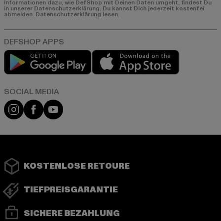
Informationen dazu, wie DefShop mit Deinen Daten umgeht, findest Du
in unserer Datenschutzerklärung. Du kannst Dich jederzeit kostenfei
abmelden.
Datenschutzerklärung lesen.
Play market
App store
Instagram
Facebook
YouTube
KOSTENLOSE RETOURE
TIEFPREISGARANTIE
SICHERE BEZAHLUNG