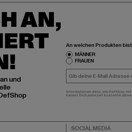
H AN,
IERT
An welchen Produkten bist
N!
MÄNNER
FRAUEN
E-MAIL
 an und
elle
Informationen dazu, wie DefShop mit 
 DefShop
kannst Dich jederzeit kostenfei abme