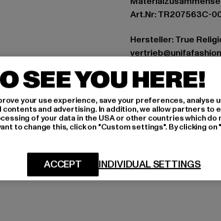
Materialzusammenset
Art.Nr: TR207563C-0
Hersteller: True Rel
vertrieb@unifafashio
Großenbaumer Weg 11 
O SEE YOU HERE!
GRÖSSE 
rove your use experience, save your preferences, analyse u
ontents and advertising. In addition, we allow partners to e
ocessing of your data in the USA or other countries which do 
PFLEGEHINWE
ant to change this, click on "Custom settings". By clicking on 
LIEFERUNG &
ACCEPT
INDIVIDUAL SETTINGS