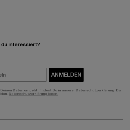
 du interessiert?
ANMELDEN
Deinen Daten umgeht, findest Du in unserer Datenschutzerklärung. Du
lden.
Datenschutzerklärung lesen.