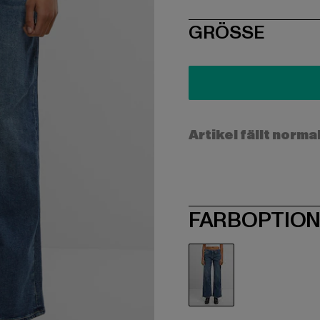
SIZE
GRÖSSE
Artikel fällt norma
FARBOPTIO
blau