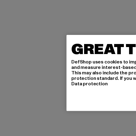
GREAT T
DefShop uses cookies to imp
and measure interest-based c
This may also include the pr
protection standard. If you w
Data protection