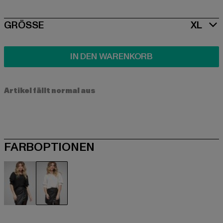
SIZE
GRÖSSE
XL
IN DEN WARENKORB
Artikel fällt normal aus
FARBOPTIONEN
schwarz
weiß