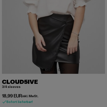
CLOUD5IVE
3/4 sleeves
Derzeitiger Preis: 18,99 EUR
18,99 EUR
inkl. MwSt.
Sofort lieferbar!