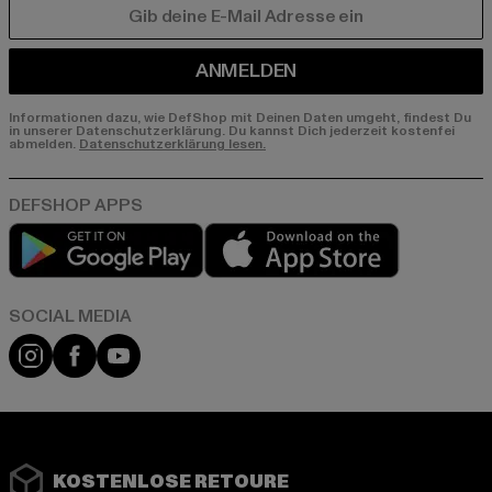
E-MAIL
ANMELDEN
Informationen dazu, wie DefShop mit Deinen Daten umgeht, findest Du
in unserer Datenschutzerklärung. Du kannst Dich jederzeit kostenfei
abmelden.
Datenschutzerklärung lesen.
Play market
App store
Instagram
Facebook
YouTube
KOSTENLOSE RETOURE