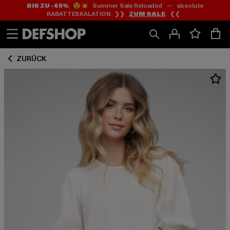
BIS ZU -65%
😲💥 Summer Sale Reloaded — absolute
Zum
Zum
RABATTESKALATION ❯❯
ZUM SALE
❮❮
Inhalt
Fußzeile
springen
springen
ZURÜCK