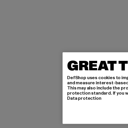
GREAT T
DefShop uses cookies to imp
and measure interest-based c
This may also include the pr
protection standard. If you w
Data protection