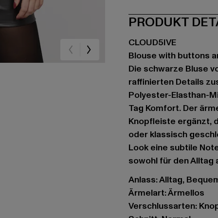
PRODUKT DET
CLOUD5IVE
Blouse with buttons an
Die schwarze Bluse vo
raffinierten Details 
Polyester-Elasthan-Mi
Tag Komfort. Der ärm
Knopfleiste ergänzt, d
oder klassisch geschlo
Look eine subtile Not
sowohl für den Alltag
Anlass: Alltag, Bequem
Ärmelart: Ärmellos
Verschlussarten: Knop