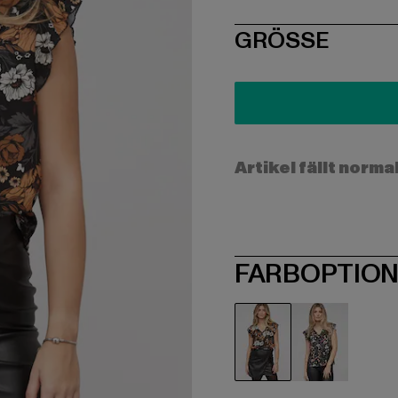
SIZE
GRÖSSE
Artikel fällt norma
FARBOPTIO
schwarz
schwarz