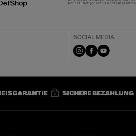
 DefShop
kannst Dich jederzeit kostenfei abme
e
Instagram
Facebook
YouTube
REISGARANTIE
SICHERE BEZAHLUNG