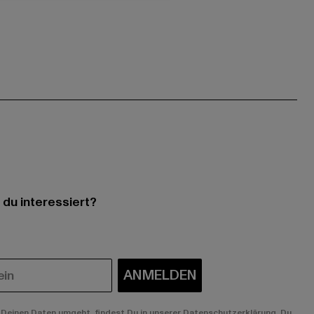
 du interessiert?
ANMELDEN
Deinen Daten umgeht, findest Du in unserer Datenschutzerklärung. Du