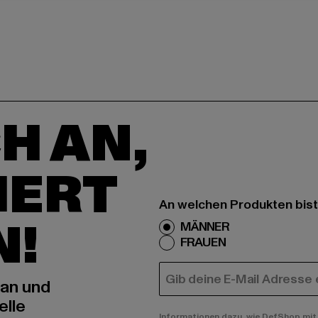
H AN,
IERT
An welchen Produkten bist
N!
MÄNNER
FRAUEN
E-MAIL
 an und
elle
Informationen dazu, wie DefShop mit 