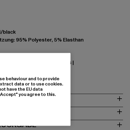
i/black
zung: 95% Polyester, 5% Elasthan
 Textilhandels GmbH & Co. KG |
08 Geldern | DE
se behaviour and to provide
xtract data or to use cookies.
not have the EU data
"Accept" you agree to this.
& PASSFORM
ISE
 RÜCKGABE