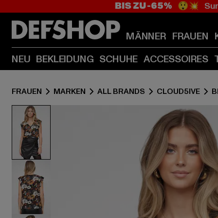
BIS ZU -65%
😲💥 Sum
MÄNNER
FRAUEN
NEU
BEKLEIDUNG
SCHUHE
ACCESSOIRES
FRAUEN
MARKEN
ALL BRANDS
CLOUD5IVE
B