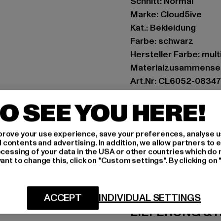
Schnitt: Normal
Marke: Cloud5ive
Kat.: Bekleidung
Farbe: schwarz
Hersteller Farbe: mult
Materialzusammenset
Art.Nr: CL6052-08347
O SEE YOU HERE!
Hersteller: Styleboom
info@77onlineshop.eu
Am Kapellhof 22 | 476
rove your use experience, save your preferences, analyse u
ontents and advertising. In addition, we allow partners to e
ocessing of your data in the USA or other countries which do 
ant to change this, click on "Custom settings". By clicking on 
GRÖSSE 
PFLEGEHINWE
ACCEPT
INDIVIDUAL SETTINGS
LIEFERUNG &