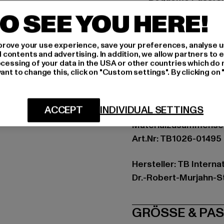
Material1: 100% N
O SEE YOU HERE!
Anlass: Strand, Sportli
Verschlussarten: Kor
rove your use experience, save your preferences, analyse u
ontents and advertising. In addition, we allow partners to e
Schnitt: Normal
ocessing of your data in the USA or other countries which do 
Marke: Urban Classic
ant to change this, click on "Custom settings". By clicking on 
Kat.: Beachwear - Bo
Farbe: blau
ACCEPT
INDIVIDUAL SETTINGS
Hersteller Farbe: coba
Materialzusammenset
Art.Nr: TB1026-01495
Hersteller: TB Intern
Dr.-Robert-Murjahn-S
GRÖSSE 