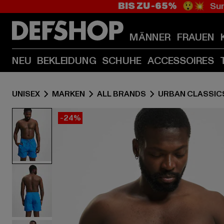
BIS ZU -65%
😲💥 Sum
MÄNNER
FRAUEN
NEU
BEKLEIDUNG
SCHUHE
ACCESSOIRES
UNISEX
MARKEN
ALL BRANDS
URBAN CLASSIC
-24%