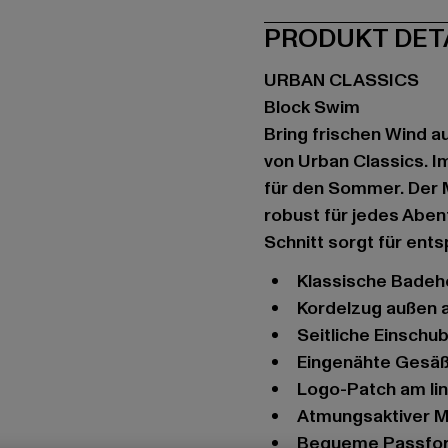
PRODUKT DET
URBAN CLASSICS
Block Swim
Bring frischen Wind a
von Urban Classics. I
für den Sommer. Der 
robust für jedes Aben
Schnitt sorgt für ent
klassische Badeh
Kordelzug außen 
seitliche Einsch
eingenähte Gesä
Logo-Patch am l
atmungsaktiver 
bequeme Passfo