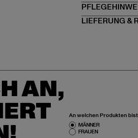
PFLEGEHINWE
LIEFERUNG &
H AN,
IERT
An welchen Produkten bist
N!
MÄNNER
FRAUEN