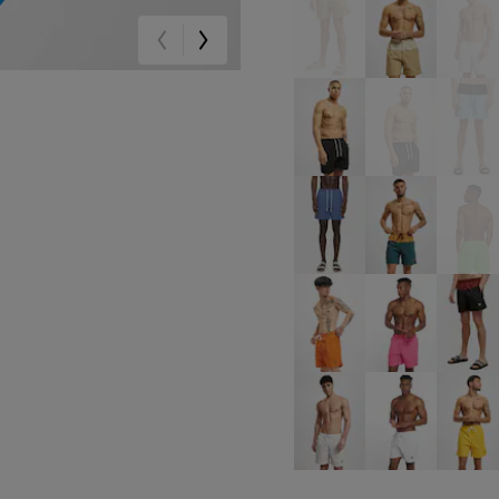
beige
beige
be
schwarz
schwarz
bla
blau
grün
gr
orange
pink
rot
weiß
weiß
ge