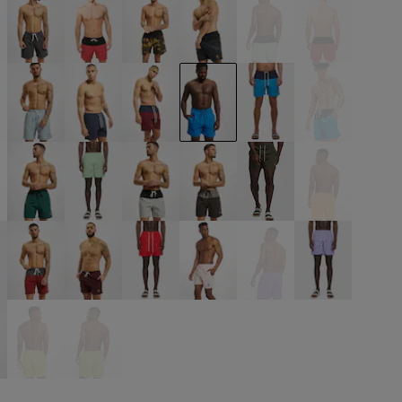
ige
schwarz
schwarz
schwarz
schwarz
schwarz
schwarz
u
blau
blau
blau
blau
blau
blau
ün
grün
grün
grau
grau
olive
orange
rot
rot
rot
rosa
violet
violet
lb
gelb
gelb