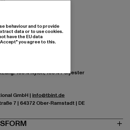
ylon
ch, Freizeit
delzug
se behaviour and to provide
xtract data or to use cookies.
not have the EU data
s
"Accept" you agree to this.
ttoms
lt blue
zung: 100% Nylon, 100% Polyester
ational GmbH |
info@tbint.de
traße 7 | 64372 Ober-Ramstadt | DE
& PASSFORM