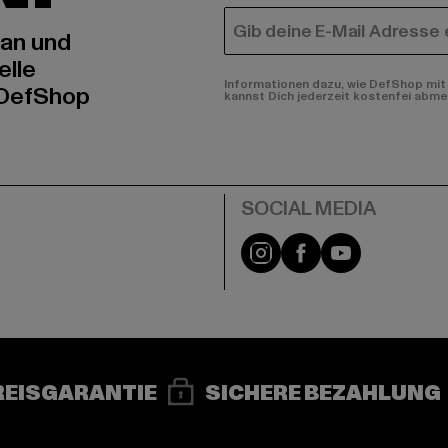
E-MAIL
 an und
elle
Informationen dazu, wie DefShop mit 
 DefShop
kannst Dich jederzeit kostenfei abme
e
Instagram
Facebook
YouTube
REISGARANTIE
SICHERE BEZAHLUNG