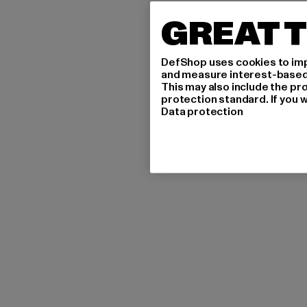
GREAT T
DefShop uses cookies to imp
and measure interest-based c
This may also include the pr
protection standard. If you w
Data protection