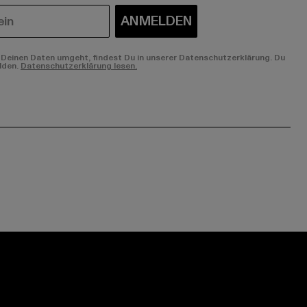
ANMELDEN
Deinen Daten umgeht, findest Du in unserer Datenschutzerklärung. Du
lden.
Datenschutzerklärung lesen.