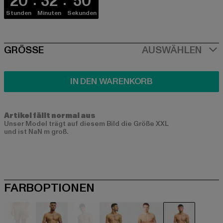
20
32
50
Stunden
Minuten
Sekunden
SIZE
GRÖSSE
AUSWÄHLEN
IN DEN WARENKORB
Artikel fällt normal aus
Unser Model trägt auf diesem Bild die Größe XXL
und ist NaN m groß.
FARBOPTIONEN