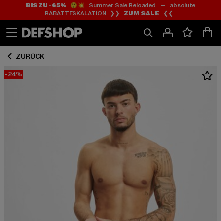
BIS ZU -65%
😲💥 Summer Sale Reloaded — absolute
Zum
Zum
RABATTESKALATION ❯❯
ZUM SALE
❮❮
Inhalt
Fußzeile
springen
springen
ZURÜCK
-24%