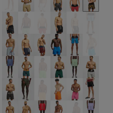
beige
beige
beige
schwarz
schwarz
schwarz
schwarz
schwarz
schwarz
schwarz
schwarz
blau
blau
blau
blau
blau
blau
blau
blau
grün
grün
grün
grün
grau
grau
olive
orange
orange
pink
rot