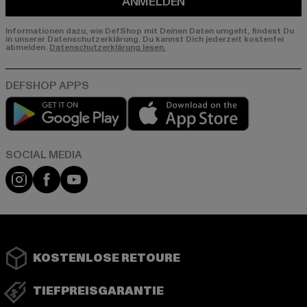
ANMELDEN
Informationen dazu, wie DefShop mit Deinen Daten umgeht, findest Du
in unserer Datenschutzerklärung. Du kannst Dich jederzeit kostenfei
abmelden.
Datenschutzerklärung lesen.
Play market
App store
Instagram
Facebook
YouTube
KOSTENLOSE RETOURE
TIEFPREISGARANTIE