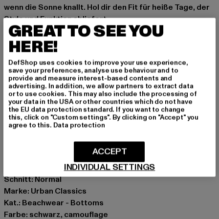
wenn die Sonne knallt. Hol dir den Fit für heiße Tage, der
Style und Funktion abliefert.
GREAT TO SEE YOU
klassische Badehose für Herren von Urban Classics
HERE!
Kordelzug außen am elastischen Bund für festen
Halt
DefShop uses cookies to improve your use experience,
seitliche Einschubtaschen
save your preferences, analyse use behaviour and to
provide and measure interest-based contents and
eingenähte Gesäßtasche mit Reißverschluss
advertising. In addition, we allow partners to extract data
Logo-Patch am linken Hosenbein
or to use cookies. This may also include the processing of
your data in the USA or other countries which do not have
atmungsaktiver Mesh-Einsatz für verbesserten
the EU data protection standard. If you want to change
Tragekomfort
this, click on "Custom settings". By clicking on "Accept" you
agree to this.
Data protection
bequeme Passform
Material1: 100% Nylon
ACCEPT
Anlass: Strand, Sportlich, Freizeit
INDIVIDUAL SETTINGS
Verschlussarten: Kordelzug
Schnitt: Normal
Marke: Urban Classics
Kat.: Beachwear - Bottoms
Farbe: schwarz, camouflage