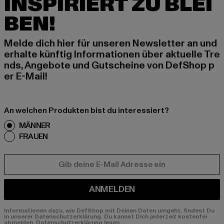
INSPIRIERT ZU BLEI
BEN!
Melde dich hier für unseren Newsletter an und
erhalte künftig Informationen über aktuelle Tre
nds, Angebote und Gutscheine von DefShop p
er E-Mail!
An welchen Produkten bist du interessiert?
MÄNNER
FRAUEN
E-MAIL
ANMELDEN
Informationen dazu, wie DefShop mit Deinen Daten umgeht, findest Du
in unserer Datenschutzerklärung. Du kannst Dich jederzeit kostenfei
abmelden.
Datenschutzerklärung lesen.