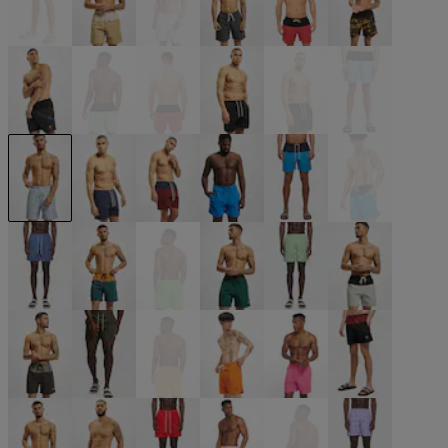
beige
beige
beige
schwarz
schwarz
schwarz
schwarz
schwarz
schwarz
schwarz
schwarz
blau
blau
blau
blau
blau
blau
blau
blau
grün
grün
grün
grün
grau
grau
olive
orange
orange
pink
rot