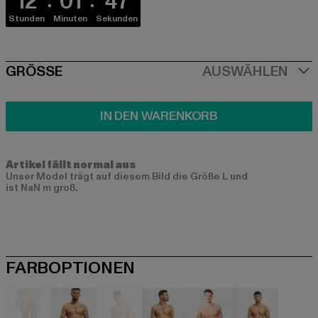
12
01
46
Stunden
Minuten
Sekunden
SIZE
GRÖSSE
AUSWÄHLEN
IN DEN WARENKORB
Artikel fällt normal aus
Unser Model trägt auf diesem Bild die Größe L und
ist NaN m groß.
FARBOPTIONEN