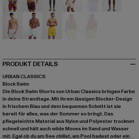
rot
rot
rot
rosa
violet
violet
weiß
weiß
gelb
gelb
gelb
PRODUKT DETAILS
URBAN CLASSICS
Block Swim
Die Block Swim Shorts von Urban Classics bringen Farbe
in deine Strandtage. Mit ihrem lässigen Blocker-Design
in frischem Blau und dem bequemen Schnitt ist sie
bereit für alles, was der Sommer so bringt. Das
pflegeleichte Material aus Nylon und Polyester trocknet
schnell und hält auch wilde Moves im Sand und Wasser
mit. Egal ob du am See chillst, am Pool badest oder ein