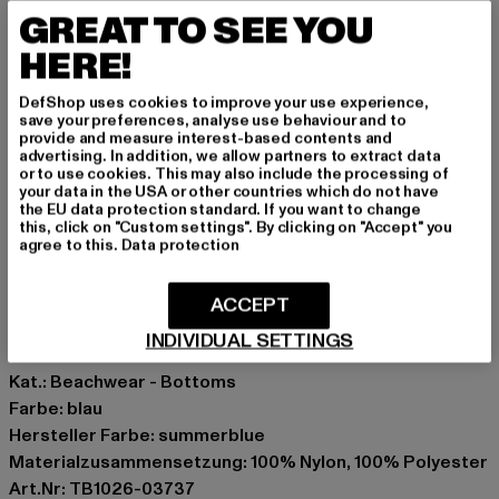
paar Runden schwimmst: Diese Badeshorts sitzen
GREAT TO SEE YOU
immer perfekt und bieten dir uneingeschränkte
HERE!
Bewegungsfreiheit. Ein unkomplizierter Fit, der sich mit
jedem T-Shirt oder Tanktop kombinieren lässt.
DefShop uses cookies to improve your use experience,
save your preferences, analyse use behaviour and to
Klassische Shorts von Urban Classics
provide and measure interest-based contents and
advertising. In addition, we allow partners to extract data
Kordelzug außen am elastischen Hosenbund
or to use cookies. This may also include the processing of
Seitliche Einschubtaschen
your data in the USA or other countries which do not have
the EU data protection standard. If you want to change
Logo-Patch am linken Hosenbein
this, click on "Custom settings". By clicking on "Accept" you
Eingenähte Gesäßtasche mit Reißverschluss
agree to this.
Data protection
Anlass: Strand, Sportlich, Freizeit
Verschlussarten: Kordelzug
ACCEPT
Schnitt: Normal
INDIVIDUAL SETTINGS
Marke: Urban Classics
Kat.: Beachwear - Bottoms
Farbe: blau
Hersteller Farbe: summerblue
Materialzusammensetzung: 100% Nylon, 100% Polyester
Art.Nr: TB1026-03737