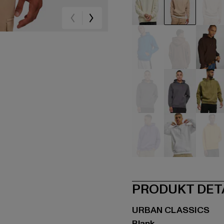
beige
beige
be
blau
braun
br
grau
grau
oli
violet
weiß
ge
PRODUKT DET
URBAN CLASSICS
Blank