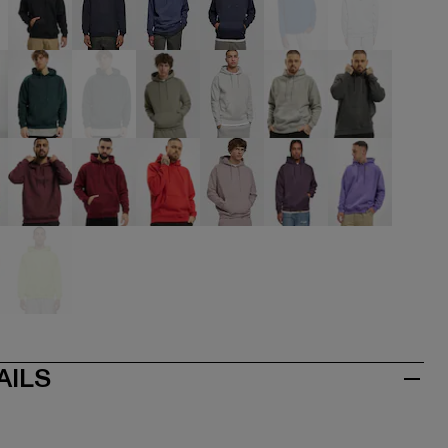
ige
schwarz
blau
blau
blau
blau
blau
aun
grün
grün
grün
grau
grau
grau
ve
rot
rot
rot
rosa
violet
violet
lb
gelb
AILS