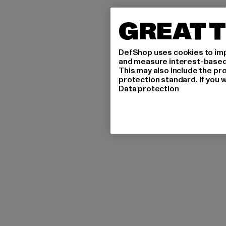
GREAT T
DefShop uses cookies to imp
and measure interest-based c
This may also include the pr
protection standard. If you w
Data protection