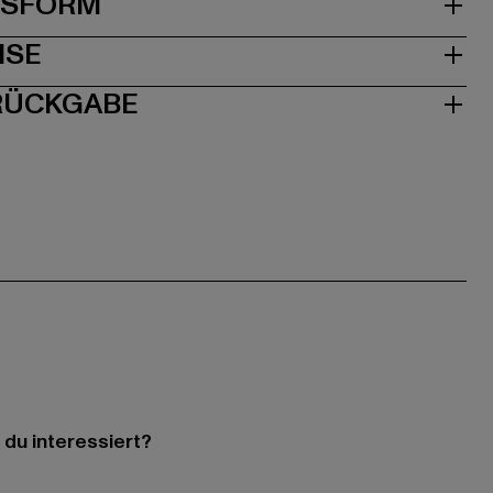
& PASSFORM
ISE
 RÜCKGABE
 du interessiert?