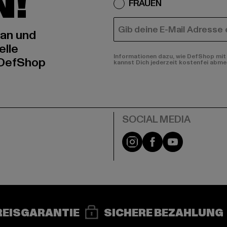
N!
FRAUEN
E-MAIL
 an und
elle
Informationen dazu, wie DefShop mit 
 DefShop
kannst Dich jederzeit kostenfei abme
e
Instagram
Facebook
YouTube
REISGARANTIE
SICHERE BEZAHLUNG