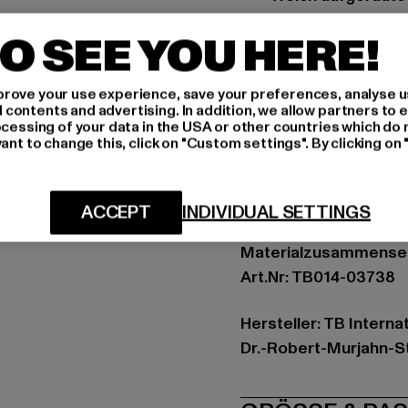
Normal geschnitt
O SEE YOU HERE!
Anlass: Alltag, Bequem,
Ausschnitt: Kapuze m
rove your use experience, save your preferences, analyse u
Ärmelart: Langarm
ontents and advertising. In addition, we allow partners to e
ocessing of your data in the USA or other countries which do 
Schnitt: Normal
ant to change this, click on "Custom settings". By clicking on 
Marke: Urban Classic
Kat.: Hoodies
Farbe: beige
ACCEPT
INDIVIDUAL SETTINGS
Hersteller Farbe: uni
Materialzusammenset
Art.Nr: TB014-03738
Hersteller: TB Intern
Dr.-Robert-Murjahn-S