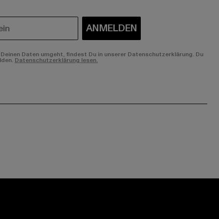
ANMELDEN
Deinen Daten umgeht, findest Du in unserer Datenschutzerklärung. Du
lden.
Datenschutzerklärung lesen.