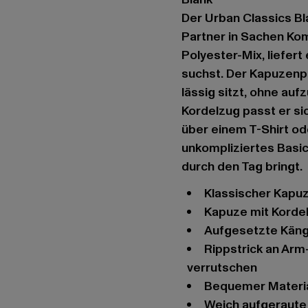
Der Urban Classics Bla
Partner in Sachen Kom
Polyester-Mix, liefert
suchst. Der Kapuzenpu
lässig sitzt, ohne au
Kordelzug passt er si
über einem T-Shirt ode
unkompliziertes Basic
durch den Tag bringt.
Klassischer Kapu
Kapuze mit Korde
Aufgesetzte Kän
Rippstrick an Arm- und Hüftabschluss sorgen für festen Halt ohne
verrutschen
Bequemer Materi
Weich aufgeraut