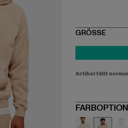
SIZE
GRÖSSE
Artikel fällt norma
FARBOPTIO