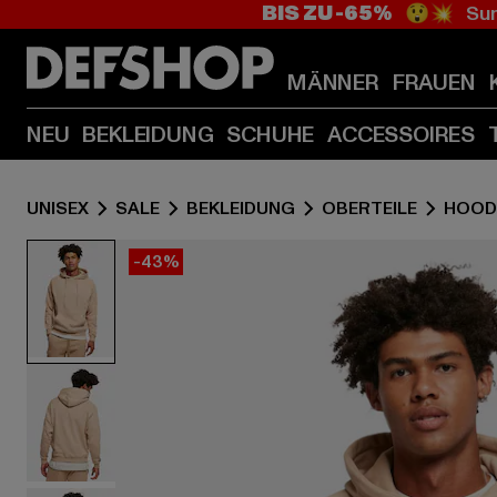
BIS ZU -65%
😲💥 Sum
MÄNNER
FRAUEN
NEU
BEKLEIDUNG
SCHUHE
ACCESSOIRES
UNISEX
SALE
BEKLEIDUNG
OBERTEILE
HOOD
-43%