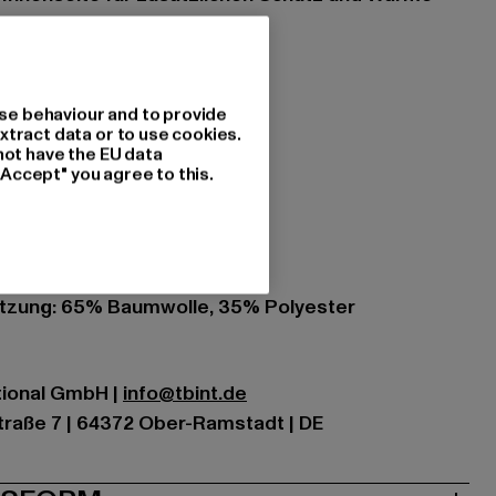
en
 Chillen, Freizeit, Basic
it Kordelzug
se behaviour and to provide
xtract data or to use cookies.
not have the EU data
"Accept" you agree to this.
s
onbeige
zung: 65% Baumwolle, 35% Polyester
ational GmbH |
info@tbint.de
traße 7 | 64372 Ober-Ramstadt | DE