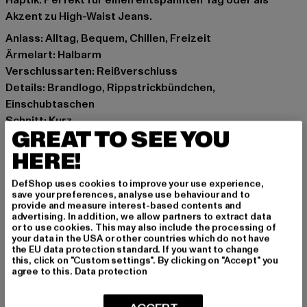
Haptik. Perfekt für einen entspannten Tag oder als
Akzent zu High-Waist Jeans.
Anlass: Alltag, Bequem, Chillen, Freizeit
Ärmelart: Halbarm
Verschlussarten: Reißverschluss
Details: Brandlogo, Rippstrickbündchen,
Einschubtaschen
Schnitt: Kurz
GREAT TO SEE YOU
Marke: True Religion
Kat.: Sweat & Fleece
HERE!
Farbe: schwarz
DefShop uses cookies to improve your use experience,
Hersteller Farbe: jet black
save your preferences, analyse use behaviour and to
Materialzusammensetzung: 60% Baumwolle, 40%
provide and measure interest-based contents and
advertising. In addition, we allow partners to extract data
Polyester
or to use cookies. This may also include the processing of
Art.Nr: TR209906-02343
your data in the USA or other countries which do not have
the EU data protection standard. If you want to change
this, click on "Custom settings". By clicking on "Accept" you
Hersteller: True Religion Brand Jeans Germany GmbH |
agree to this.
Data protection
vertrieb@unifafashion.com
Großenbaumer Weg 11 | 40472 Düsseldorf | DE