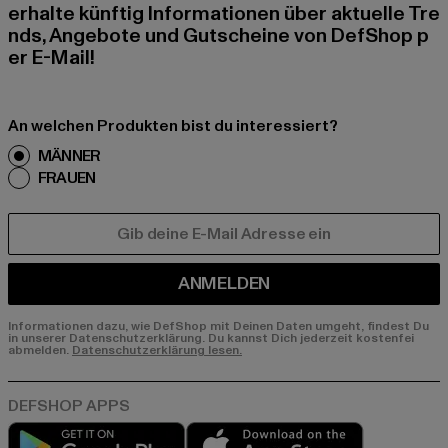
erhalte künftig Informationen über aktuelle Tre
nds, Angebote und Gutscheine von DefShop p
er E-Mail!
An welchen Produkten bist du interessiert?
MÄNNER
FRAUEN
E-MAIL
ANMELDEN
Informationen dazu, wie DefShop mit Deinen Daten umgeht, findest Du
in unserer Datenschutzerklärung. Du kannst Dich jederzeit kostenfei
abmelden.
Datenschutzerklärung lesen.
Play market
App store