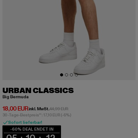
URBAN CLASSICS
Big Bermuda
Derzeitiger Preis: 18,00 EUR
18,00 EUR
Aktionspreis: 44,99 EUR
inkl. MwSt.
44,99 EUR
30-Tage-Bestpreis**: 17,10 EUR
(-6%)
Sofort lieferbar!
-60% DEAL ENDET IN