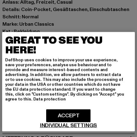
Anlass: Alltag, Freizeit, Casual
Details: Coin-Pocket, Gesäßtaschen, Einschubtaschen
Schnitt: Normal
Marke: Urban Classics
Kat.: Bekleidung
GREAT TO SEE YOU
Farbe: beige
Hersteller Farbe: unionbeige
HERE!
Materialzusammensetzung: 100% Baumwolle
DefShop uses cookies to improve your use experience,
Art.Nr: TB6249-03738
save your preferences, analyse use behaviour and to
provide and measure interest-based contents and
advertising. In addition, we allow partners to extract data
Hersteller: TB International GmbH |
info@tbint.de
or to use cookies. This may also include the processing of
Dr.-Robert-Murjahn-Straße 7 | 64372 Ober-Ramstadt |
your data in the USA or other countries which do not have
the EU data protection standard. If you want to change
DE
this, click on "Custom settings". By clicking on "Accept" you
agree to this.
Data protection
GRÖSSE & PASSFORM
ACCEPT
PFLEGEHINWEISE
INDIVIDUAL SETTINGS