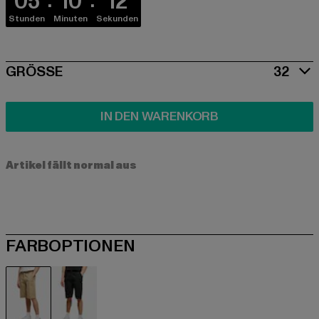
05
10
11
Stunden
Minuten
Sekunden
SIZE
GRÖSSE
32
IN DEN WARENKORB
Artikel fällt normal aus
FARBOPTIONEN