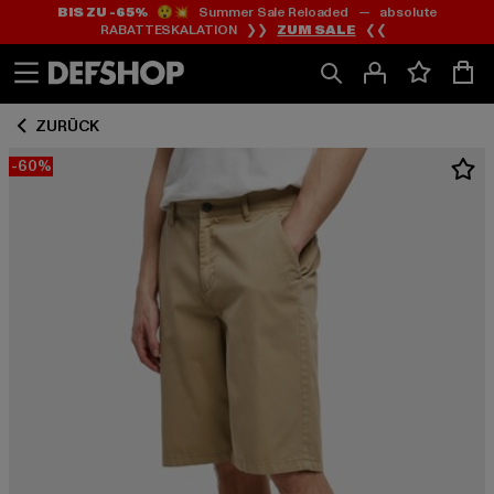
BIS ZU -65%
😲💥 Summer Sale Reloaded — absolute
Zum
Zum
RABATTESKALATION ❯❯
ZUM SALE
❮❮
Inhalt
Fußzeile
springen
springen
ZURÜCK
-60%