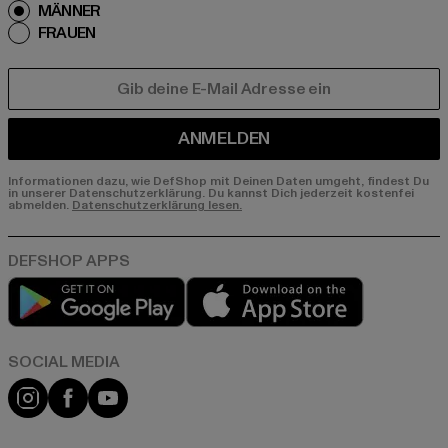
MÄNNER
FRAUEN
E-MAIL
ANMELDEN
Informationen dazu, wie DefShop mit Deinen Daten umgeht, findest Du
in unserer Datenschutzerklärung. Du kannst Dich jederzeit kostenfei
abmelden.
Datenschutzerklärung lesen.
Play market
App store
Instagram
Facebook
YouTube