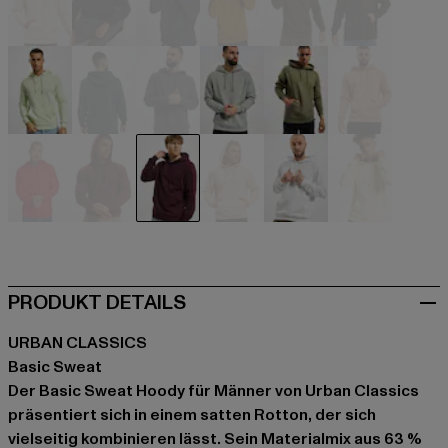
beige
schwarz
blau
braun
braun
braun
grün
grün
grau
grau
olive
orange
rot
rot
rot
rosa
weiß
gelb
PRODUKT DETAILS
URBAN CLASSICS
Basic Sweat
Der Basic Sweat Hoody für Männer von Urban Classics
präsentiert sich in einem satten Rotton, der sich
vielseitig kombinieren lässt. Sein Materialmix aus 63 %