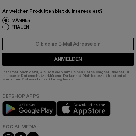
An welchen Produkten bist du interessiert?
MÄNNER
FRAUEN
E-MAIL
ANMELDEN
Informationen dazu, wie DefShop mit Deinen Daten umgeht, findest Du
in unserer Datenschutzerklärung. Du kannst Dich jederzeit kostenfei
abmelden.
Datenschutzerklärung lesen.
Play market
App store
Instagram
Facebook
YouTube