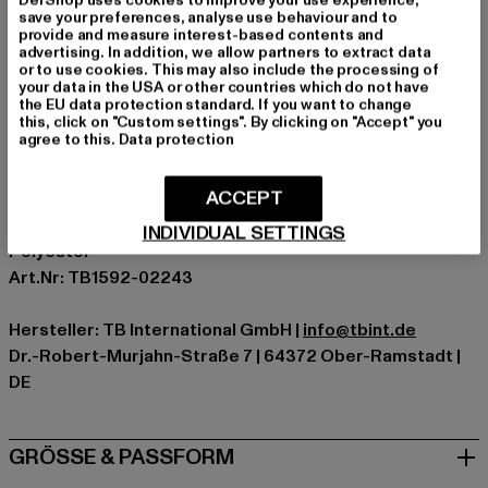
Anlass: Alltag, Basic
save your preferences, analyse use behaviour and to
provide and measure interest-based contents and
Ausschnitt: Kapuze mit Kordelzug
advertising. In addition, we allow partners to extract data
Ärmelart: Langarm
or to use cookies. This may also include the processing of
your data in the USA or other countries which do not have
Schnitt: Regulär
the EU data protection standard. If you want to change
Marke: Urban Classics
this, click on "Custom settings". By clicking on "Accept" you
agree to this.
Data protection
Kat.: Hoodies
Farbe: rot
ACCEPT
Hersteller Farbe: redwine
Materialzusammensetzung: 63% Baumwolle, 37%
INDIVIDUAL SETTINGS
Polyester
Art.Nr: TB1592-02243
Hersteller: TB International GmbH |
info@tbint.de
Dr.-Robert-Murjahn-Straße 7 | 64372 Ober-Ramstadt |
DE
GRÖSSE & PASSFORM