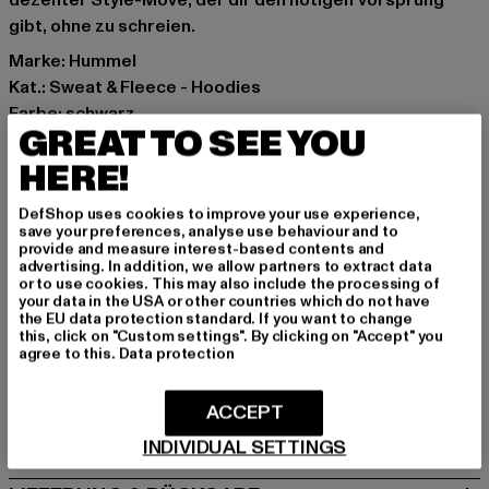
dezenter Style-Move, der dir den nötigen Vorsprung
gibt, ohne zu schreien.
Marke: Hummel
Kat.: Sweat & Fleece - Hoodies
Farbe: schwarz
GREAT TO SEE YOU
Hersteller Farbe: black
Materialzusammensetzung: 70% Baumwolle, 30%
HERE!
Polyester
DefShop uses cookies to improve your use experience,
Art.Nr: HUM126-005-00007
save your preferences, analyse use behaviour and to
provide and measure interest-based contents and
advertising. In addition, we allow partners to extract data
Hersteller: HUMMEL CENOZOIC APS |
or to use cookies. This may also include the processing of
info@newlinehalo.com
your data in the USA or other countries which do not have
the EU data protection standard. If you want to change
Balticagade 20 | 8000 Aarhus C | DK
this, click on "Custom settings". By clicking on "Accept" you
agree to this.
Data protection
GRÖSSE & PASSFORM
ACCEPT
PFLEGEHINWEISE
INDIVIDUAL SETTINGS