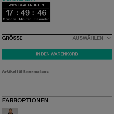
-28% DEAL ENDET IN
17
49
46
Stunden
Minuten
Sekunden
SIZE
GRÖSSE
AUSWÄHLEN
IN DEN WARENKORB
Artikel fällt normal aus
FARBOPTIONEN