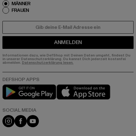
MÄNNER
FRAUEN
E-MAIL
ANMELDEN
Informationen dazu, wie DefShop mit Deinen Daten umgeht, findest Du
in unserer Datenschutzerklärung. Du kannst Dich jederzeit kostenfei
abmelden.
Datenschutzerklärung lesen.
Play market
App store
Instagram
Facebook
YouTube