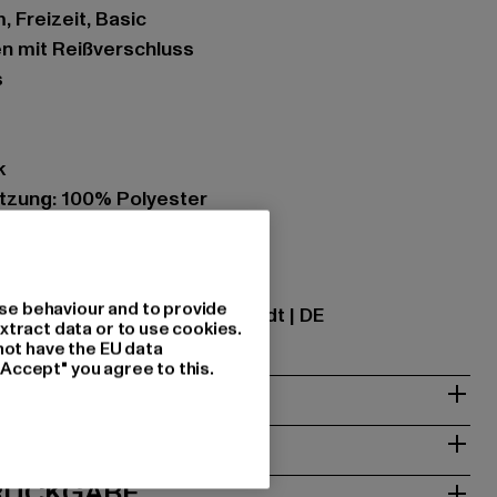
, Freizeit, Basic
n mit Reißverschluss
s
k
zung: 100% Polyester
7
ational GmbH |
info@tbint.de
se behaviour and to provide
traße 7 | 64372 Ober-Ramstadt | DE
xtract data or to use cookies.
not have the EU data
"Accept" you agree to this.
& PASSFORM
ISE
 RÜCKGABE