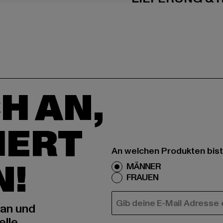
H AN,
IERT
An welchen Produkten bist
N!
MÄNNER
FRAUEN
E-MAIL
 an und
elle