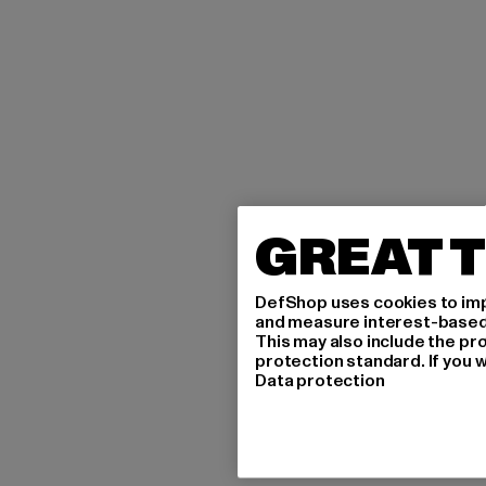
GREAT T
DefShop uses cookies to imp
and measure interest-based c
This may also include the pr
protection standard. If you w
Data protection