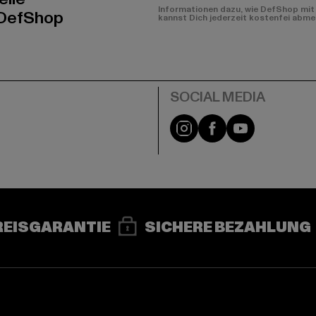
Informationen dazu, wie DefShop mit 
 DefShop
kannst Dich jederzeit kostenfei abme
e
Instagram
Facebook
YouTube
REISGARANTIE
SICHERE BEZAHLUNG