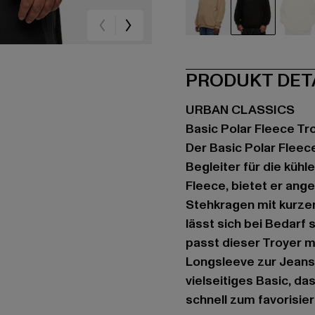
beige
schwarz
oli
PRODUKT DET
URBAN CLASSICS
Basic Polar Fleece Tr
Der Basic Polar Fleece
Begleiter für die küh
Fleece, bietet er an
Stehkragen mit kurze
lässt sich bei Bedarf 
passt dieser Troyer 
Longsleeve zur Jeans 
vielseitiges Basic, da
schnell zum favorisie