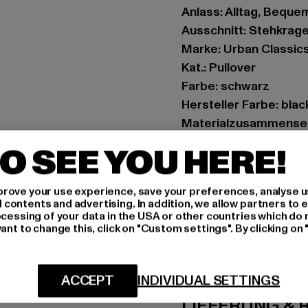
Anlass: Alltag, Bequem
Ausschnitt: Stehkrage
Marke: Urban Classic
Kat.: Pullover
Farbe: schwarz
Hersteller Farbe: blac
Materialzusammenset
Art.Nr: TB5932-0000
O SEE YOU HERE!
Hersteller: TB Intern
rove your use experience, save your preferences, analyse u
Dr.-Robert-Murjahn-S
ontents and advertising. In addition, we allow partners to e
ocessing of your data in the USA or other countries which do 
ant to change this, click on "Custom settings". By clicking on 
GRÖSSE 
PFLEGEHINWE
ACCEPT
INDIVIDUAL SETTINGS
LIEFERUNG &