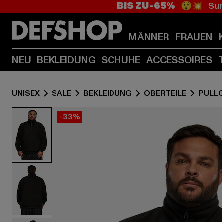
BIS ZU -65%
😲💥 Sum
MÄNNER
FRAUEN
NEU
BEKLEIDUNG
SCHUHE
ACCESSOIRES
UNISEX
SALE
BEKLEIDUNG
OBERTEILE
PULL
-33%