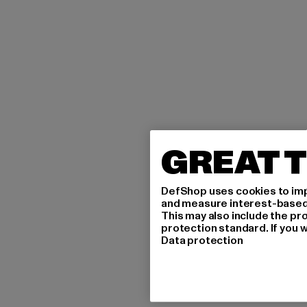
GREAT T
DefShop uses cookies to imp
and measure interest-based c
This may also include the pr
protection standard. If you w
Data protection