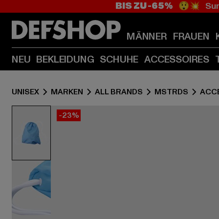
BIS ZU -65%
😲💥 Sum
MÄNNER
FRAUEN
NEU
BEKLEIDUNG
SCHUHE
ACCESSOIRES
UNISEX
MARKEN
ALL BRANDS
MSTRDS
ACC
-23%