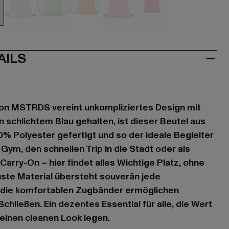
u
grau
neongrün
orange
pink
rot
AILS
on MSTRDS vereint unkompliziertes Design mit
n schlichtem Blau gehalten, ist dieser Beutel aus
% Polyester gefertigt und so der ideale Begleiter
s Gym, den schnellen Trip in die Stadt oder als
arry-On – hier findet alles Wichtige Platz, ohne
ste Material übersteht souverän jede
 die komfortablen Zugbänder ermöglichen
chließen. Ein dezentes Essential für alle, die Wert
 einen cleanen Look legen.