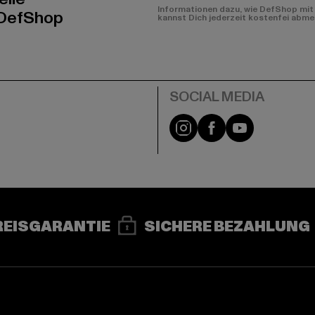
Informationen dazu, wie DefShop mit 
 DefShop
kannst Dich jederzeit kostenfei abme
e
Instagram
Facebook
YouTube
REISGARANTIE
SICHERE BEZAHLUNG