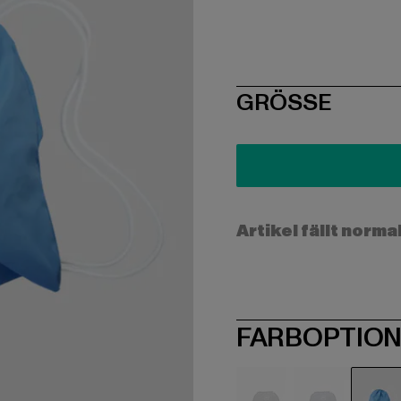
SIZE
GRÖSSE
Artikel fällt norma
FARBOPTIO