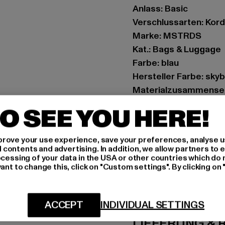
Anlass: Basic
Verschlussarten: Kor
Marke: MSTRDS
Kat.: Bags & Luggage
Farbe: blau
Hersteller Farbe: skyb
Materialzusammenset
Art.Nr: 10619-00210
O SEE YOU HERE!
Hersteller: Masterdi
rove your use experience, save your preferences, analyse u
Maria-Merian-Straße 2
ontents and advertising. In addition, we allow partners to e
ocessing of your data in the USA or other countries which do 
ant to change this, click on "Custom settings". By clicking on 
GRÖSSE 
PFLEGEHINWE
ACCEPT
INDIVIDUAL SETTINGS
LIEFERUNG &