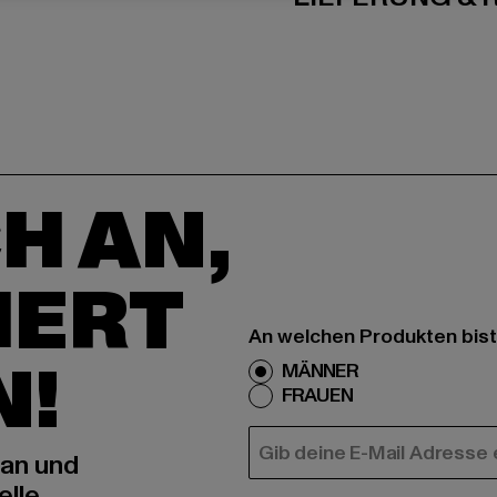
H AN,
IERT
An welchen Produkten bist
N!
MÄNNER
FRAUEN
E-MAIL
 an und
elle