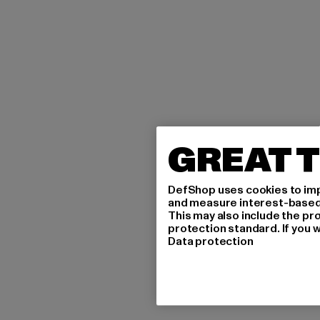
GREAT T
DefShop uses cookies to imp
and measure interest-based c
This may also include the pr
protection standard. If you w
Data protection