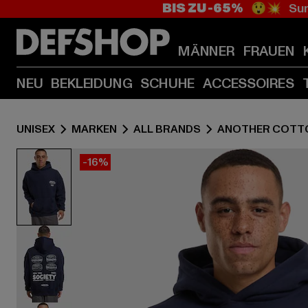
BIS ZU -65%
😲💥 Sum
MÄNNER
FRAUEN
NEU
BEKLEIDUNG
SCHUHE
ACCESSOIRES
UNISEX
MARKEN
ALL BRANDS
ANOTHER COTT
-16%