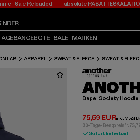
mer Sale Reloaded — absolute RABATTESKALAT
Zum
Zum
Inhalt
Fußzeile
springen
springen
KINDER
(Enter
(Enter
drücken)
drücken)
TAGESANGEBOTE
SALE
MARKEN
ON LAB
APPAREL
SWEAT & FLEECE
SWEAT & FLEEC
ANOTH
Bagel Society Hoodie
Derzeitiger Preis:
75,59 EUR
inkl. MwSt.
30-Tage-Bestpreis**: 73,
Sofort lieferbar!