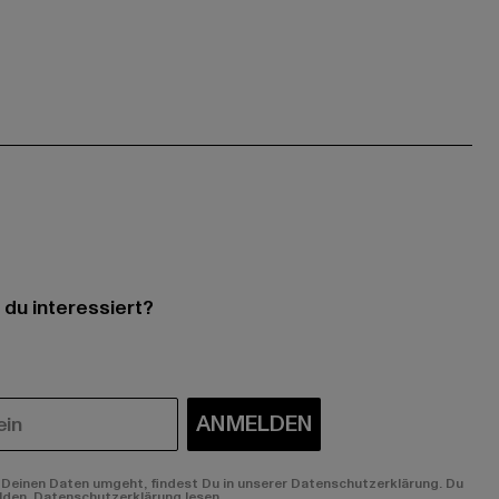
 du interessiert?
ANMELDEN
Deinen Daten umgeht, findest Du in unserer Datenschutzerklärung. Du
lden.
Datenschutzerklärung lesen.