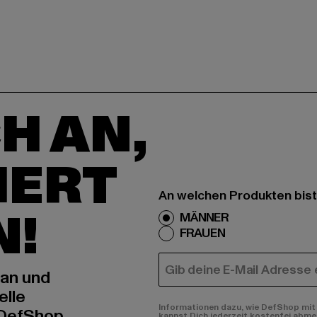
H AN,
IERT
An welchen Produkten bist
N!
MÄNNER
FRAUEN
E-MAIL
 an und
elle
Informationen dazu, wie DefShop mit 
 DefShop
kannst Dich jederzeit kostenfei abme