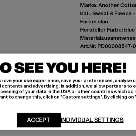
Marke: Another Cotto
Kat.: Sweat & Fleece 
Farbe: blau
Hersteller Farbe: blue
Materialzusammenset
Art.Nr: PD00008547-
O SEE YOU HERE!
Hersteller: Urban Sty
agentur@urbanstyle
Schanzenstraße 41 | 5
rove your use experience, save your preferences, analyse u
ontents and advertising. In addition, we allow partners to e
ocessing of your data in the USA or other countries which do 
ant to change this, click on "Custom settings". By clicking on 
GRÖSSE 
PFLEGEHINWE
ACCEPT
INDIVIDUAL SETTINGS
LIEFERUNG &