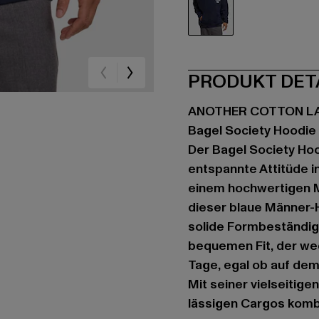
blau
PRODUKT DET
ANOTHER COTTON L
Bagel Society Hoodie
Der Bagel Society Hoo
entspannte Attitüde 
einem hochwertigen M
dieser blaue Männer-
solide Formbeständigk
bequemen Fit, der wed
Tage, egal ob auf dem
Mit seiner vielseitige
lässigen Cargos komb