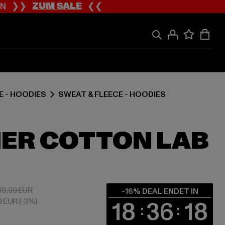
ION ❯❯
ZUM SALE
❮❮
E - HOODIES
SWEAT & FLEECE - HOODIES
ER COTTON LAB
 75,59 EUR
Aktionspreis: 89,99 EUR
89,99 EUR
-16% DEAL ENDET IN
79 EUR
(-3%)
18
36
17