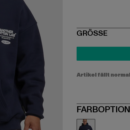
SIZE
GRÖSSE
Artikel fällt norma
FARBOPTIO