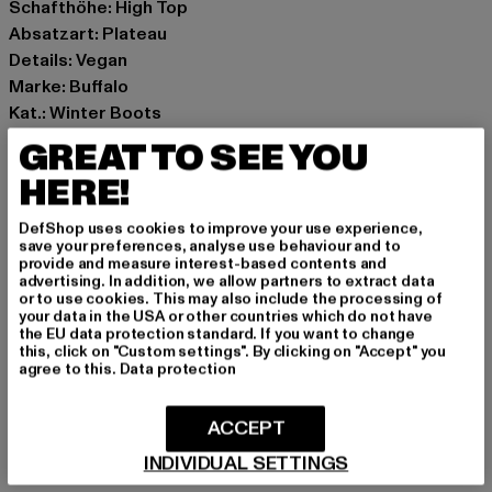
Schafthöhe: High Top
Absatzart: Plateau
Details: Vegan
Marke: Buffalo
Kat.: Winter Boots
Farbe: schwarz
GREAT TO SEE YOU
Hersteller Farbe: black/white
HERE!
Obermaterial: sonstiges Material
Innenfutter: sonstiges Material, Textil
DefShop uses cookies to improve your use experience,
Art.Nr: 1622577-00826
save your preferences, analyse use behaviour and to
provide and measure interest-based contents and
advertising. In addition, we allow partners to extract data
Hersteller: Buffalo Boots GmbH |
service-de@buffalo-
or to use cookies. This may also include the processing of
your data in the USA or other countries which do not have
boots.com
the EU data protection standard. If you want to change
Schanzenstraße 41 | 51063 Köln | DE
this, click on "Custom settings". By clicking on "Accept" you
agree to this.
Data protection
GRÖSSE & PASSFORM
ACCEPT
INDIVIDUAL SETTINGS
PFLEGEHINWEISE