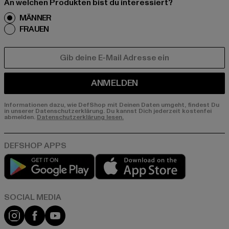
An welchen Produkten bist du interessiert?
MÄNNER
FRAUEN
E-MAIL
ANMELDEN
Informationen dazu, wie DefShop mit Deinen Daten umgeht, findest Du
in unserer Datenschutzerklärung. Du kannst Dich jederzeit kostenfei
abmelden.
Datenschutzerklärung lesen.
Play market
App store
Instagram
Facebook
YouTube