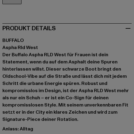
schwarz
PRODUKT DETAILS
BUFFALO
Aspha Rld West
Der Buffalo Aspha RLD West für Frauen ist dein
Statement, wenn du auf dem Asphalt deine Spuren
hinterlassen willst. Dieser schwarze Boot bringt den
Oldschool-Vibe auf die Straße und lässt dich mit jedem
Schritt die urbane Energie spüren. Robust und
kompromisslos im Design, ist der Aspha RLD West mehr
als nur ein Schuh – er ist ein Co-Sign für deinen
kompromisslosen Style. Mit seinem unverkennbaren Fit
setzt er in der City ein klares Zeichen und wird zum
Signature-Piece deiner Rotation.
Anlass: Alltag