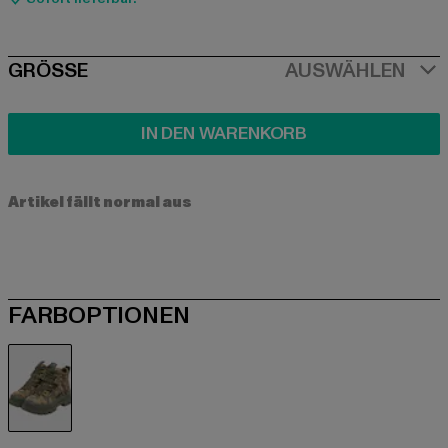
SIZE
GRÖSSE
AUSWÄHLEN
IN DEN WARENKORB
Artikel fällt normal aus
FARBOPTIONEN
khaki