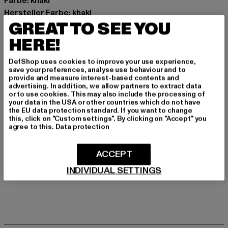
Farbe: khaki
Hersteller Farbe: khaki
GREAT TO SEE YOU
Art.Nr: PD00010442-00472
HERE!
Hersteller: Buffalo Boots GmbH |
service-de@buffalo-
boots.com
DefShop uses cookies to improve your use experience,
save your preferences, analyse use behaviour and to
Schanzenstraße 41 | 51063 Köln | DE
provide and measure interest-based contents and
advertising. In addition, we allow partners to extract data
or to use cookies. This may also include the processing of
your data in the USA or other countries which do not have
GRÖSSE & PASSFORM
the EU data protection standard. If you want to change
this, click on "Custom settings". By clicking on "Accept" you
agree to this.
Data protection
PFLEGEHINWEISE
ACCEPT
LIEFERUNG & RÜCKGABE
INDIVIDUAL SETTINGS