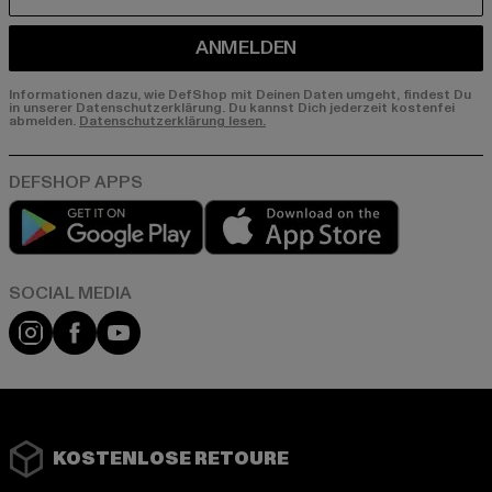
E-MAIL
ANMELDEN
Informationen dazu, wie DefShop mit Deinen Daten umgeht, findest Du
in unserer Datenschutzerklärung. Du kannst Dich jederzeit kostenfei
abmelden.
Datenschutzerklärung lesen.
Play market
App store
Instagram
Facebook
YouTube
KOSTENLOSE RETOURE