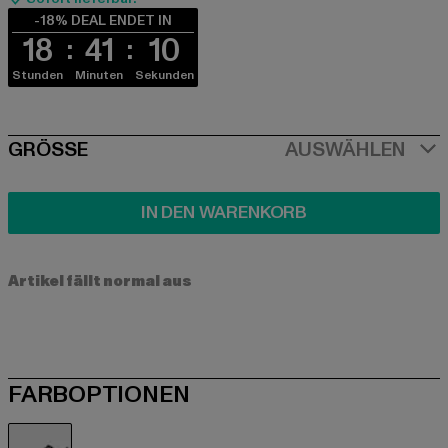
-18% DEAL ENDET IN
18
41
10
Stunden
Minuten
Sekunden
SIZE
GRÖSSE
AUSWÄHLEN
IN DEN WARENKORB
Artikel fällt normal aus
FARBOPTIONEN