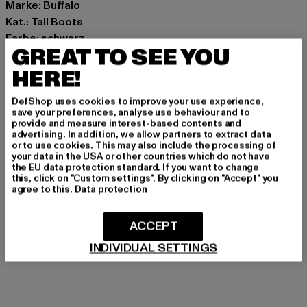
Marke: Buffalo
Kat.: Tall Boots
Farbe: schwarz
GREAT TO SEE YOU
Hersteller Farbe: black
Art.Nr: 1622634-00007
HERE!
DefShop uses cookies to improve your use experience,
Hersteller: Buffalo Boots GmbH |
service-de@buffalo-
save your preferences, analyse use behaviour and to
boots.com
provide and measure interest-based contents and
advertising. In addition, we allow partners to extract data
Schanzenstraße 41 | 51063 Köln | DE
or to use cookies. This may also include the processing of
your data in the USA or other countries which do not have
the EU data protection standard. If you want to change
this, click on "Custom settings". By clicking on "Accept" you
GRÖSSE & PASSFORM
agree to this.
Data protection
PFLEGEHINWEISE
ACCEPT
LIEFERUNG & RÜCKGABE
INDIVIDUAL SETTINGS