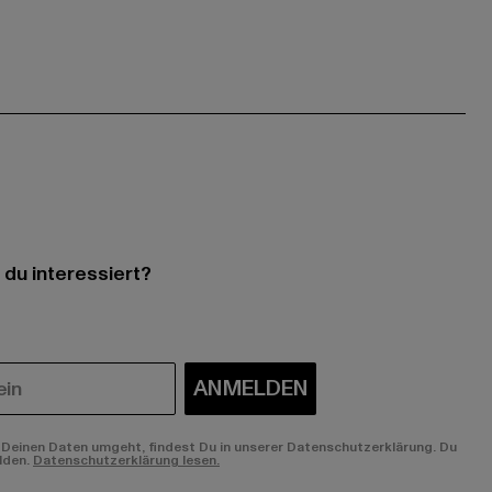
 du interessiert?
ANMELDEN
Deinen Daten umgeht, findest Du in unserer Datenschutzerklärung. Du
lden.
Datenschutzerklärung lesen.