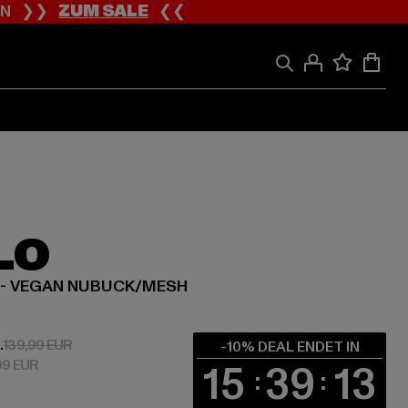
ION ❯❯
ZUM SALE
❮❮
LO
E - VEGAN NUBUCK/MESH
 125,99 EUR
Aktionspreis: 139,99 EUR
.
139,99 EUR
-10% DEAL ENDET IN
99 EUR
15
39
12