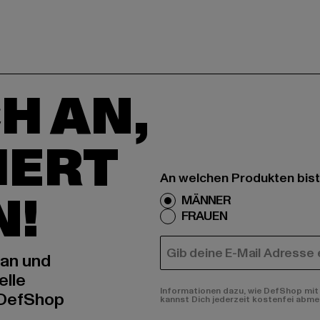
H AN,
IERT
An welchen Produkten bist
N!
MÄNNER
FRAUEN
E-MAIL
 an und
elle
Informationen dazu, wie DefShop mit 
 DefShop
kannst Dich jederzeit kostenfei abme