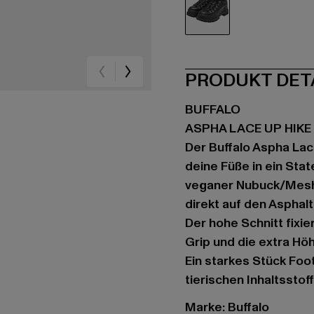
schwarz
PRODUKT DET
BUFFALO
ASPHA LACE UP HIK
Der Buffalo Aspha La
deine Füße in ein Sta
veganer Nubuck/Mesh-
direkt auf den Asphal
Der hohe Schnitt fixie
Grip und die extra Höh
Ein starkes Stück Foo
tierischen Inhaltsstof
Marke: Buffalo