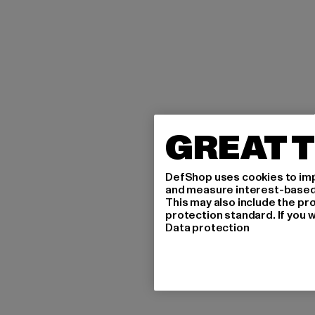
GREAT T
DefShop uses cookies to imp
and measure interest-based c
This may also include the pr
protection standard. If you w
Data protection