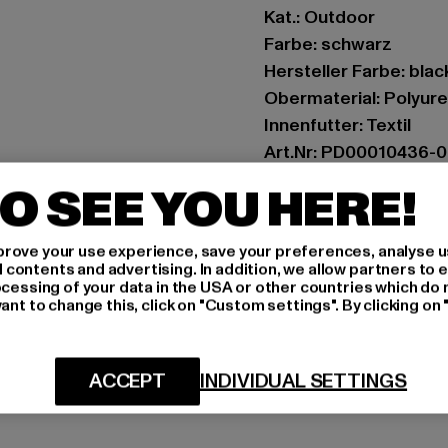
Kat.: Outdoor
Farbe: schwarz
Hersteller Farbe: blac
Obermaterial: Polyur
Innenfutter: Textil
Art.Nr: PD00010436-
O SEE YOU HERE!
Hersteller: Buffalo B
Schanzenstraße 41 | 5
rove your use experience, save your preferences, analyse u
ontents and advertising. In addition, we allow partners to e
ocessing of your data in the USA or other countries which do 
GRÖSSE 
ant to change this, click on "Custom settings". By clicking on 
PFLEGEHINWE
ACCEPT
INDIVIDUAL SETTINGS
LIEFERUNG &