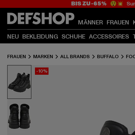
BIS ZU -65%
😲💥 Sum
MÄNNER
FRAUEN
NEU
BEKLEIDUNG
SCHUHE
ACCESSOIRES
FRAUEN
MARKEN
ALL BRANDS
BUFFALO
FO
-10%