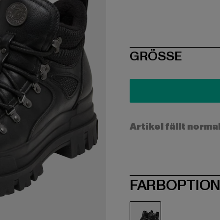
SIZE
GRÖSSE
Artikel fällt norma
FARBOPTIO