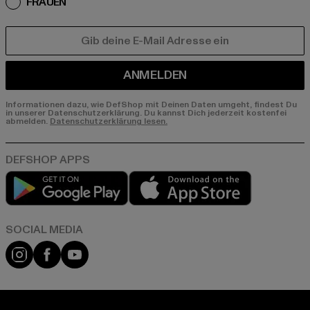
FRAUEN
E-MAIL
ANMELDEN
Informationen dazu, wie DefShop mit Deinen Daten umgeht, findest Du
in unserer Datenschutzerklärung. Du kannst Dich jederzeit kostenfei
abmelden.
Datenschutzerklärung lesen.
Play market
App store
Instagram
Facebook
YouTube