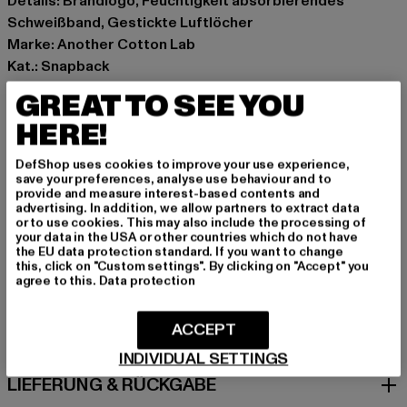
Details: Brandlogo, Feuchtigkeit absorbierendes
Schweißband, Gestickte Luftlöcher
Marke: Another Cotton Lab
Kat.: Snapback
Farbe: blau
GREAT TO SEE YOU
Hersteller Farbe: blue
HERE!
Materialzusammensetzung: 100% Baumwolle
Art.Nr: PD00008501-00064
DefShop uses cookies to improve your use experience,
save your preferences, analyse use behaviour and to
provide and measure interest-based contents and
Hersteller: Urban Styles Agency GmbH & Co. KG |
advertising. In addition, we allow partners to extract data
agentur@urbanstylesagency.com
or to use cookies. This may also include the processing of
your data in the USA or other countries which do not have
Schanzenstraße 41 | 51063 Köln | DE
the EU data protection standard. If you want to change
this, click on "Custom settings". By clicking on "Accept" you
agree to this.
Data protection
GRÖSSE & PASSFORM
ACCEPT
PFLEGEHINWEISE
INDIVIDUAL SETTINGS
LIEFERUNG & RÜCKGABE