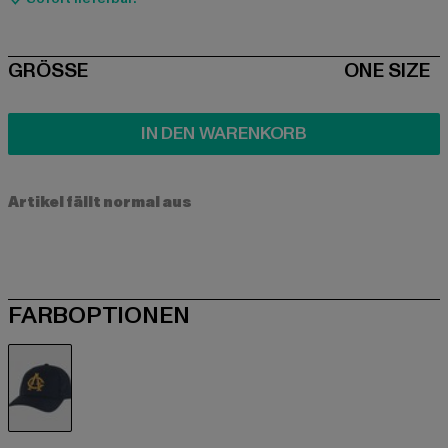
SIZE
GRÖSSE
ONE SIZE
IN DEN WARENKORB
Artikel fällt normal aus
FARBOPTIONEN
blau