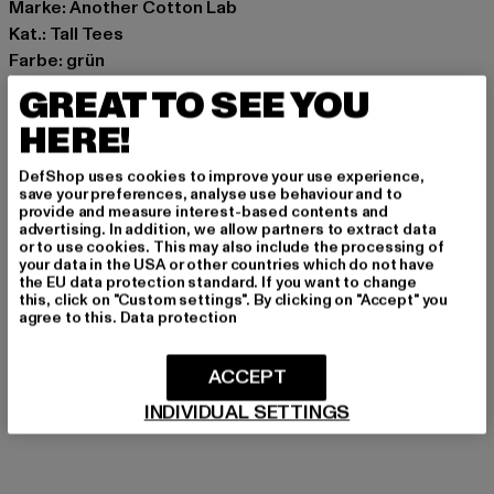
Marke: Another Cotton Lab
Kat.: Tall Tees
Farbe: grün
Hersteller Farbe: green
GREAT TO SEE YOU
Materialzusammensetzung: 100% Baumwolle
HERE!
Art.Nr: PD00006892-00110
DefShop uses cookies to improve your use experience,
Hersteller: Urban Styles Agency GmbH & Co. KG |
save your preferences, analyse use behaviour and to
provide and measure interest-based contents and
agentur@urbanstylesagency.com
advertising. In addition, we allow partners to extract data
Schanzenstraße 41 | 51063 Köln | DE
or to use cookies. This may also include the processing of
your data in the USA or other countries which do not have
the EU data protection standard. If you want to change
this, click on "Custom settings". By clicking on "Accept" you
GRÖSSE & PASSFORM
agree to this.
Data protection
PFLEGEHINWEISE
ACCEPT
INDIVIDUAL SETTINGS
LIEFERUNG & RÜCKGABE