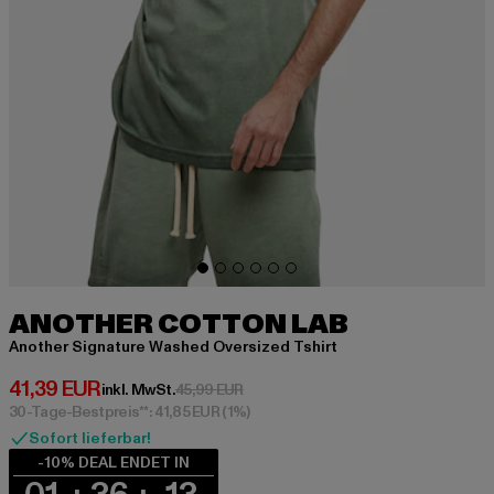
ANOTHER COTTON LAB
Another Signature Washed Oversized Tshirt
Derzeitiger Preis: 41,39 EUR
41,39 EUR
Aktionspreis: 45,99 EUR
inkl. MwSt.
45,99 EUR
30-Tage-Bestpreis**: 41,85 EUR
(1%)
Sofort lieferbar!
-10% DEAL ENDET IN