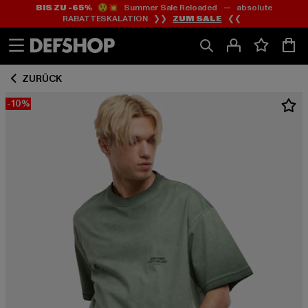
BIS ZU -65%
😲💥 Summer Sale Reloaded — absolute
Zum
Zum
RABATTESKALATION ❯❯
ZUM SALE
❮❮
Inhalt
Fußzeile
springen
springen
ZURÜCK
-10%