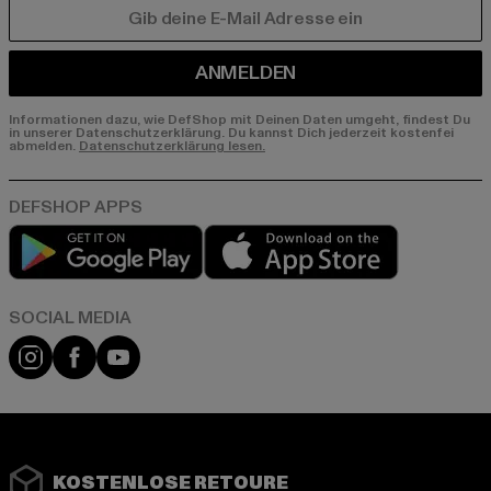
E-MAIL
ANMELDEN
Informationen dazu, wie DefShop mit Deinen Daten umgeht, findest Du
in unserer Datenschutzerklärung. Du kannst Dich jederzeit kostenfei
abmelden.
Datenschutzerklärung lesen.
Play market
App store
Instagram
Facebook
YouTube
KOSTENLOSE RETOURE