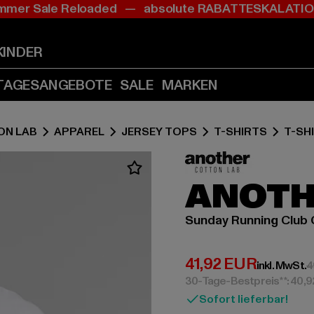
mer Sale Reloaded — absolute RABATTESKALAT
Zum
Zum
Inhalt
Fußzeile
springen
springen
KINDER
(Enter
(Enter
drücken)
drücken)
TAGESANGEBOTE
SALE
MARKEN
ON LAB
APPAREL
JERSEY TOPS
T-SHIRTS
T-SH
ANOTH
Sunday Running Club 
Derzeitiger Preis:
41,92 EUR
inkl. MwSt.
4
30-Tage-Bestpreis**: 40,
Sofort lieferbar!