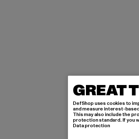
GREAT T
DefShop uses cookies to imp
and measure interest-based c
This may also include the pr
protection standard. If you w
Data protection