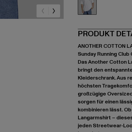
weiß
PRODUKT DET
ANOTHER COTTON L
Sunday Running Club 
Das Another Cotton La
bringt den entspannt
Kleiderschrank. Aus re
höchsten Tragekomfor
großzügige Oversized
sorgen für einen lässi
kombinieren lässt. Ob
Langarmshirt – dieses 
jeden Streetwear-Look