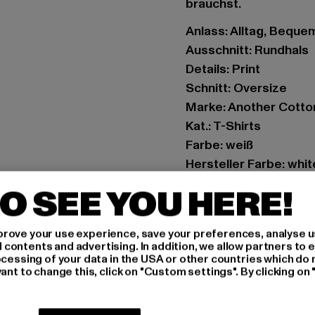
brauchst.
Anlass: Alltag, Bequem,
Ausschnitt: Rundhals
Details: Print
Schnitt: Oversize
Marke: Another Cotto
Kat.: T-Shirts
Farbe: weiß
Hersteller Farbe: whit
Materialzusammense
O SEE YOU HERE!
Art.Nr: PD00002057-
rove your use experience, save your preferences, analyse u
Hersteller: Urban Sty
ontents and advertising. In addition, we allow partners to e
agentur@urbanstyle
ocessing of your data in the USA or other countries which do 
ant to change this, click on "Custom settings". By clicking on 
Schanzenstraße 41 | 5