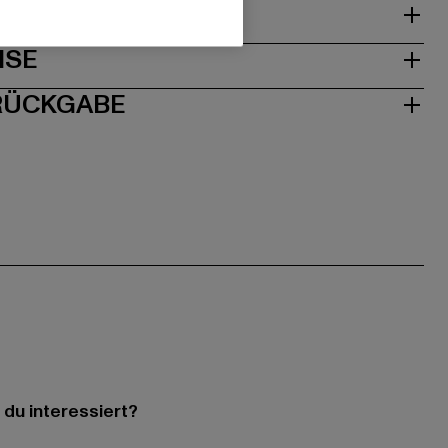
& PASSFORM
ISE
 RÜCKGABE
 du interessiert?