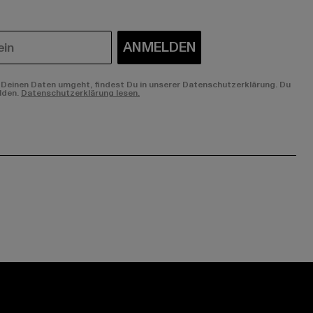
ANMELDEN
Deinen Daten umgeht, findest Du in unserer Datenschutzerklärung. Du
lden.
Datenschutzerklärung lesen.