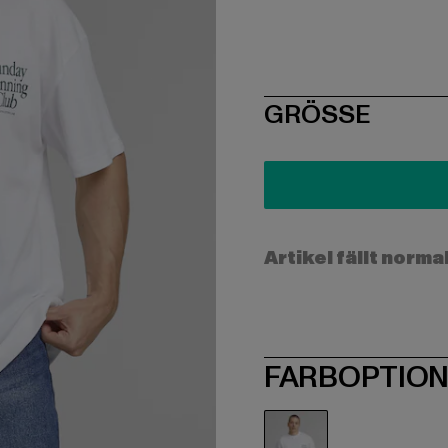
SIZE
GRÖSSE
Artikel fällt norma
FARBOPTIO