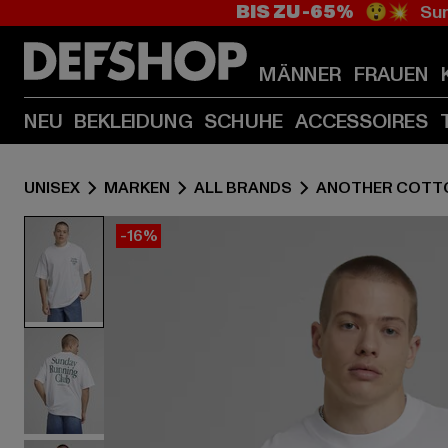
BIS ZU -65%
😲💥 Sum
MÄNNER
FRAUEN
NEU
BEKLEIDUNG
SCHUHE
ACCESSOIRES
UNISEX
MARKEN
ALL BRANDS
ANOTHER COTT
-16%