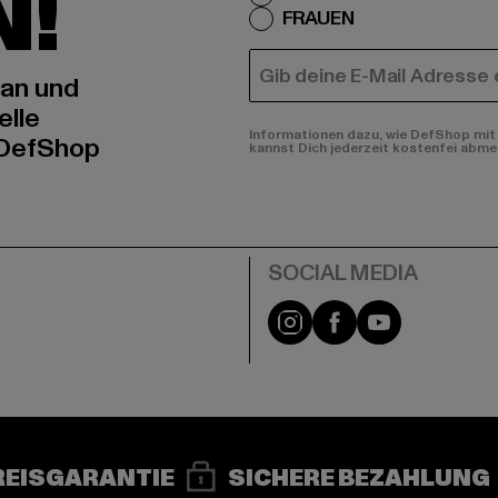
N!
FRAUEN
E-MAIL
 an und
elle
Informationen dazu, wie DefShop mit 
 DefShop
kannst Dich jederzeit kostenfei abme
e
Instagram
Facebook
YouTube
REISGARANTIE
SICHERE BEZAHLUNG