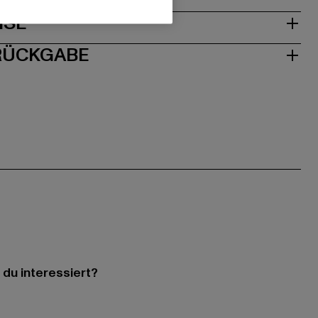
ISE
 RÜCKGABE
 du interessiert?