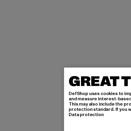
GREAT T
DefShop uses cookies to imp
and measure interest-based c
This may also include the pr
protection standard. If you w
Data protection