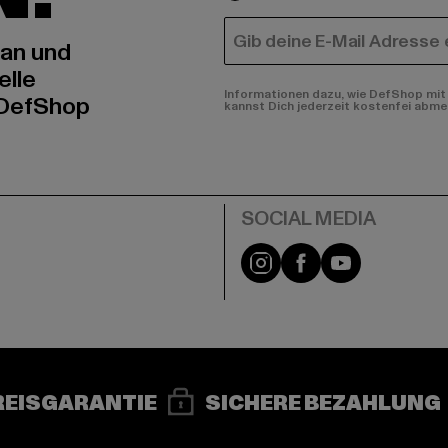
E-MAIL
 an und
elle
Informationen dazu, wie DefShop mit 
 DefShop
kannst Dich jederzeit kostenfei abme
e
Instagram
Facebook
YouTube
REISGARANTIE
SICHERE BEZAHLUNG