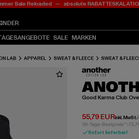
mer Sale Reloaded — absolute RABATTESKALAT
Zum
Zum
Inhalt
Fußzeile
springen
springen
KINDER
(Enter
(Enter
drücken)
drücken)
TAGESANGEBOTE
SALE
MARKEN
ON LAB
APPAREL
SWEAT & FLEECE
SWEAT & FLEEC
ANOTH
Good Karma Club Ove
Derzeitiger Preis:
55,79 EUR
inkl. MwSt.
30-Tage-Bestpreis**: 73,
Sofort lieferbar!