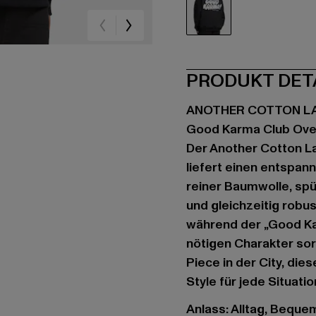
schwarz
PRODUKT DET
ANOTHER COTTON L
Good Karma Club Ove
Der Another Cotton L
liefert einen entspan
reiner Baumwolle, spür
und gleichzeitig robu
während der „Good Ka
nötigen Charakter sorg
Piece in der City, di
Style für jede Situatio
Anlass: Alltag, Bequem,