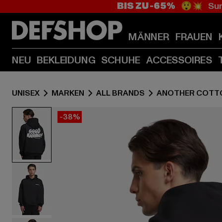
BIS ZU -65%
😲💥 Sum
MÄNNER
FRAUEN
NEU
BEKLEIDUNG
SCHUHE
ACCESSOIRES
UNISEX
MARKEN
ALL BRANDS
ANOTHER COTT
-38%