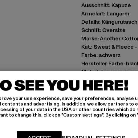
Ausschnitt: Kapuze
Ärmelart: Langarm
Details: Kängurutasch
Schnitt: Oversize
Marke: Another Cotto
Kat.: Sweat & Fleece 
Farbe: schwarz
Hersteller Farbe: blac
Materialzusammense
O SEE YOU HERE!
Art.Nr: PD00002041-
Hersteller: Urban Sty
rove your use experience, save your preferences, analyse u
ontents and advertising. In addition, we allow partners to e
agentur@urbanstyle
ocessing of your data in the USA or other countries which do 
Schanzenstraße 41 | 5
ant to change this, click on "Custom settings". By clicking on 
GRÖSSE 