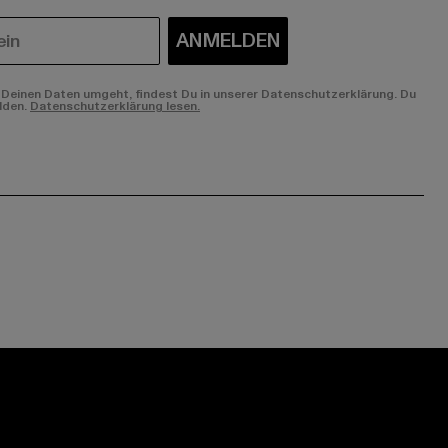
ANMELDEN
Deinen Daten umgeht, findest Du in unserer Datenschutzerklärung. Du
lden.
Datenschutzerklärung lesen.