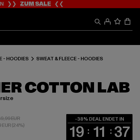
ION ❯❯
ZUM SALE
❮❮
E - HOODIES
SWEAT & FLEECE - HOODIES
ER COTTON LAB
rsize
 55,79 EUR
Aktionspreis: 89,99 EUR
89,99 EUR
-38% DEAL ENDET IN
79 EUR
(24%)
19
11
36