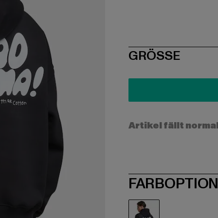
SIZE
GRÖSSE
Artikel fällt norma
FARBOPTIO