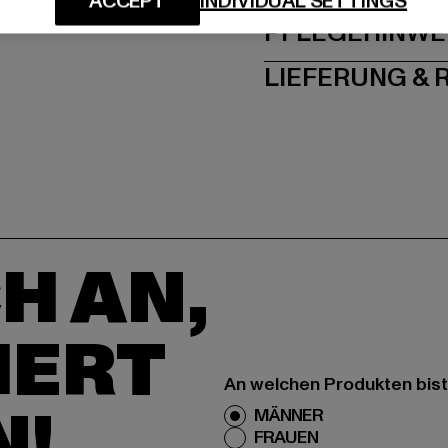
ACCEPT
INDIVIDUAL SETTINGS
PFLEGEHINWE
LIEFERUNG &
H AN,
IERT
An welchen Produkten bist
N!
MÄNNER
FRAUEN