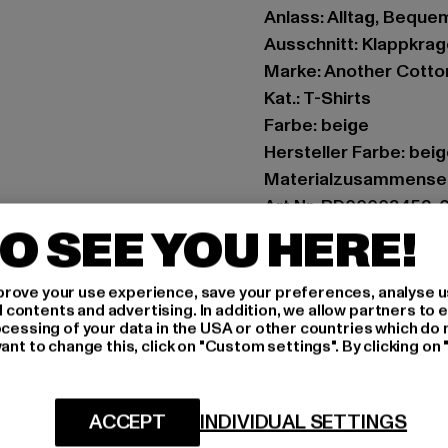
Anlass: Alltag, Bequem,
Ausschnitt: Klappkra
Marke: Another Cotto
Kat.: T-Shirts
Farbe: beige
Hersteller Farbe: bei
Materialzusammense
Art.Nr: PD00003459-
O SEE YOU HERE!
Hersteller: Urban Sty
agentur@urbanstyle
rove your use experience, save your preferences, analyse u
ontents and advertising. In addition, we allow partners to e
Schanzenstraße 41 | 5
ocessing of your data in the USA or other countries which do 
ant to change this, click on "Custom settings". By clicking on 
GRÖSSE 
ACCEPT
INDIVIDUAL SETTINGS
PFLEGEHINWE