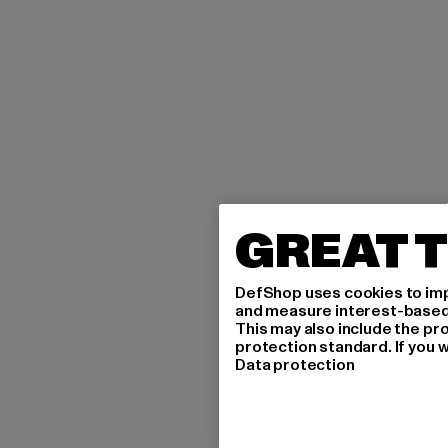
GREAT T
DefShop uses cookies to imp
and measure interest-based c
This may also include the pr
protection standard. If you w
Data protection