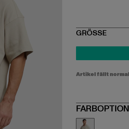
SIZE
GRÖSSE
Artikel fällt norma
FARBOPTIO