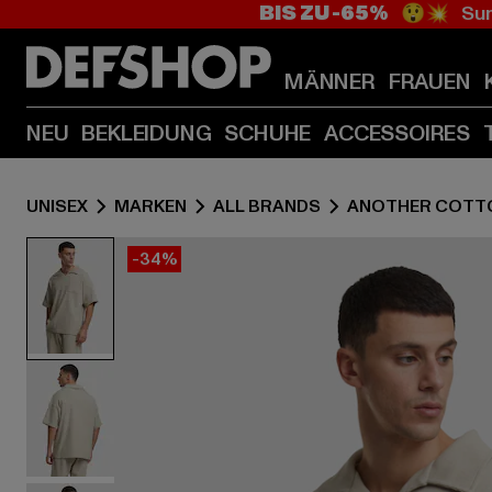
BIS ZU -65%
😲💥 Sum
MÄNNER
FRAUEN
NEU
BEKLEIDUNG
SCHUHE
ACCESSOIRES
UNISEX
MARKEN
ALL BRANDS
ANOTHER COTT
-34%