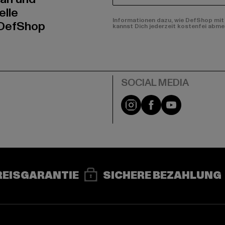
elle
Informationen dazu, wie DefShop mit 
 DefShop
kannst Dich jederzeit kostenfei abme
e
Instagram
Facebook
YouTube
REISGARANTIE
SICHERE BEZAHLUNG