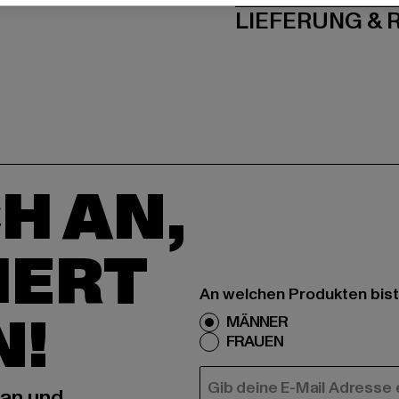
LIEFERUNG &
H AN,
IERT
An welchen Produkten bist
N!
MÄNNER
FRAUEN
E-MAIL
 an und