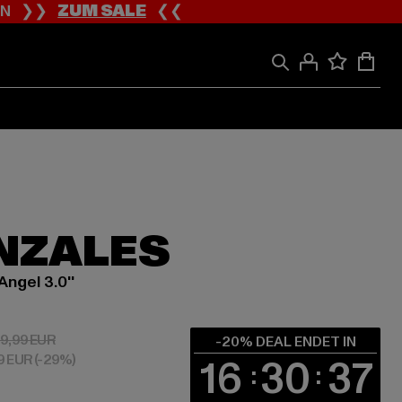
ION ❯❯
ZUM SALE
❮❮
NZALES
Angel 3.0''
 31,99 EUR
Aktionspreis: 39,99 EUR
9,99 EUR
-20% DEAL ENDET IN
79 EUR
(-29%)
16
30
36