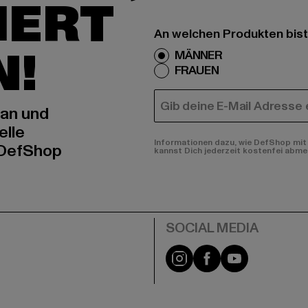
IERT
An welchen Produkten bist
N!
MÄNNER
FRAUEN
E-MAIL
 an und
elle
Informationen dazu, wie DefShop mit 
 DefShop
kannst Dich jederzeit kostenfei abme
e
Instagram
Facebook
YouTube