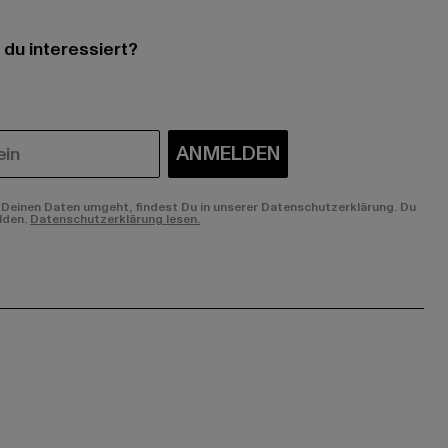
 du interessiert?
ANMELDEN
Deinen Daten umgeht, findest Du in unserer Datenschutzerklärung. Du
lden.
Datenschutzerklärung lesen.