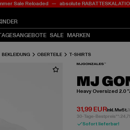
mer Sale Reloaded — absolute RABATTESKALAT
Zum
Zum
Inhalt
Fußzeile
springen
springen
KINDER
(Enter
(Enter
drücken)
drücken)
TAGESANGEBOTE
SALE
MARKEN
BEKLEIDUNG
OBERTEILE
T-SHIRTS
MJ GO
Heavy Oversized 2.0 ''
Derzeitiger Preis:
31,99 EUR
inkl. MwSt.
3
30-Tage-Bestpreis**: 24,
Sofort lieferbar!