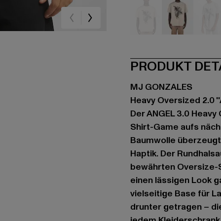
beige
beige
gr
PRODUKT DET
MJ GONZALES
Heavy Oversized 2.0 ''
Der ANGEL 3.0 Heavy O
Shirt-Game aufs nächs
Baumwolle überzeugt 
Haptik. Der Rundhalsa
bewährten Oversize-S
einen lässigen Look g
vielseitige Base für 
drunter getragen – die
jedem Kleiderschrank 