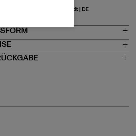
ational GmbH |
info@tbint.de
traße 7 | 64372 Ober-Ramstadt | DE
& PASSFORM
ISE
 RÜCKGABE