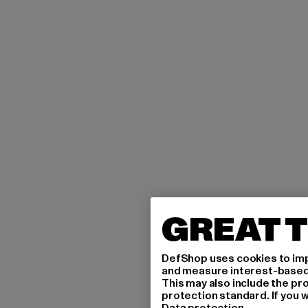
GREAT T
DefShop uses cookies to imp
and measure interest-based c
This may also include the pr
protection standard. If you w
Data protection