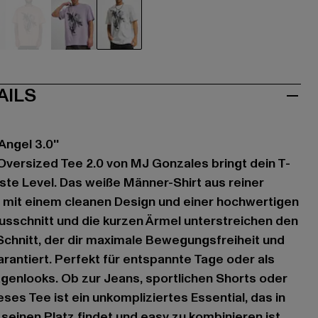
au
orange
violet
weiß
AILS
Angel 3.0''
versized Tee 2.0 von MJ Gonzales bringt dein T-
te Level. Das weiße Männer-Shirt aus reiner
mit einem cleanen Design und einer hochwertigen
usschnitt und die kurzen Ärmel unterstreichen den
chnitt, der dir maximale Bewegungsfreiheit und
arantiert. Perfekt für entspannte Tage oder als
Lagenlooks. Ob zur Jeans, sportlichen Shorts oder
ses Tee ist ein unkompliziertes Essential, das in
seinen Platz findet und easy zu kombinieren ist.