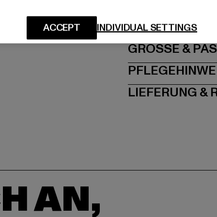
Hersteller: TB Intern
Dr.-Robert-Murjahn-S
ACCEPT
INDIVIDUAL SETTINGS
GRÖSSE 
PFLEGEHINWE
LIEFERUNG &
H AN,