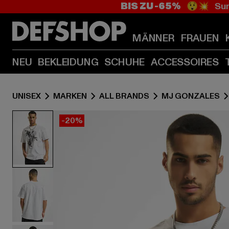
BIS ZU -65%
😲💥 Sum
MÄNNER
FRAUEN
NEU
BEKLEIDUNG
SCHUHE
ACCESSOIRES
UNISEX
MARKEN
ALL BRANDS
MJ GONZALES
-20%