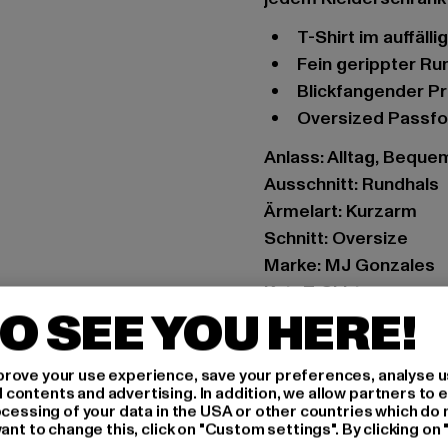
T-Shirt im auffäl
Fein gerippter R
Blickfangender Pr
Oversized Passf
Anlass: Alltag, Bequem,
Ausschnitt: Rundhals
Ärmelart: Kurzarm
Schnitt: Oversize
Marke: MJ Gonzales
Kat.: T-Shirts
O SEE YOU HERE!
Farbe: weiß
Hersteller Farbe: whit
Materialzusammense
rove your use experience, save your preferences, analyse u
ontents and advertising. In addition, we allow partners to e
Art.Nr: MJG11468-00
ocessing of your data in the USA or other countries which do 
ant to change this, click on "Custom settings". By clicking on 