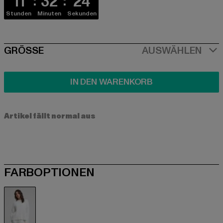
11
32
24
Stunden
Minuten
Sekunden
SIZE
GRÖSSE
AUSWÄHLEN
IN DEN WARENKORB
Artikel fällt normal aus
FARBOPTIONEN