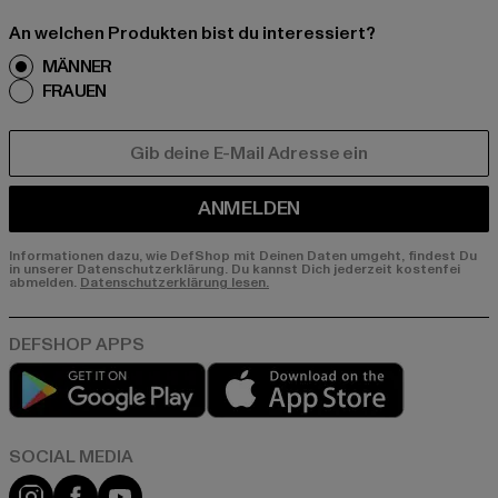
An welchen Produkten bist du interessiert?
MÄNNER
FRAUEN
E-MAIL
ANMELDEN
Informationen dazu, wie DefShop mit Deinen Daten umgeht, findest Du
in unserer Datenschutzerklärung. Du kannst Dich jederzeit kostenfei
abmelden.
Datenschutzerklärung lesen.
Play market
App store
Instagram
Facebook
YouTube