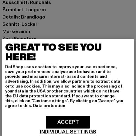
Ausschnitt: Rundhals
Ärmelart: Langarm
Details: Brandlogo
Schnitt: Locker
Marke: aimn
Kat.: Sweaters
GREAT TO SEE YOU
Farbe: beige
Hersteller Farbe: almond white
HERE!
Materialzusammensetzung: 80% Polyester, 7%
DefShop uses cookies to improve your use experience,
Baumwolle, 6% Polyacryl, 2% Nylon
save your preferences, analyse use behaviour and to
Art.Nr: 61250007-18954
provide and measure interest-based contents and
advertising. In addition, we allow partners to extract data
or to use cookies. This may also include the processing of
Hersteller: Urban Styles Agency GmbH & Co. KG |
your data in the USA or other countries which do not have
the EU data protection standard. If you want to change
agentur@urbanstylesagency.com
this, click on "Custom settings". By clicking on "Accept" you
Schanzenstraße 41 | 51063 Köln | DE
agree to this.
Data protection
ACCEPT
GRÖSSE & PASSFORM
INDIVIDUAL SETTINGS