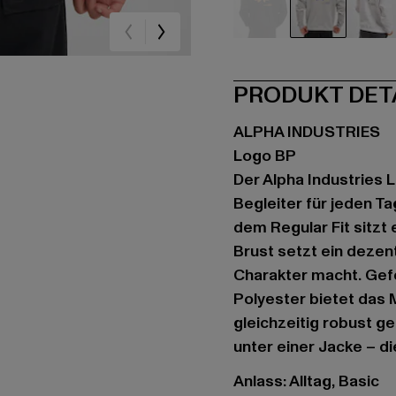
schwarz
grau
we
PRODUKT DET
ALPHA INDUSTRIES
Logo BP
Der Alpha Industries L
Begleiter für jeden T
dem Regular Fit sitzt
Brust setzt ein dezen
Charakter macht. Gef
Polyester bietet das 
gleichzeitig robust ge
unter einer Jacke – die
Anlass: Alltag, Basic