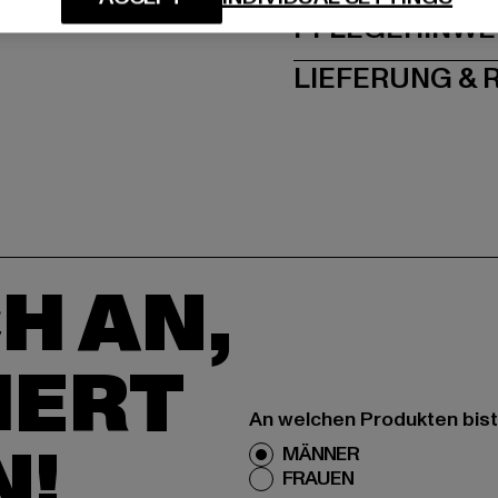
PFLEGEHINWE
LIEFERUNG &
H AN,
IERT
An welchen Produkten bist
N!
MÄNNER
FRAUEN