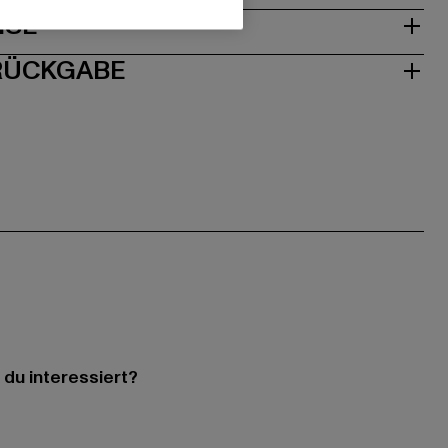
ISE
 RÜCKGABE
 du interessiert?