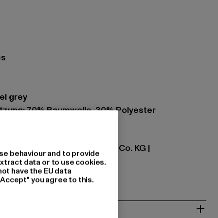
es
el grey
zung: 70% Baumwolle, 30% Polyester
stries Textilvertriebs GmbH & Co. KG |
se behaviour and to provide
haindustries.eu
xtract data or to use cookies.
not have the EU data
3263 Neu-Isenburg | DE
"Accept" you agree to this.
& PASSFORM