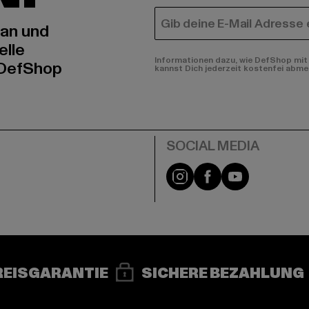
E-MAIL
 an und
elle
Informationen dazu, wie DefShop mit 
 DefShop
kannst Dich jederzeit kostenfei abme
e
Instagram
Facebook
YouTube
REISGARANTIE
SICHERE BEZAHLUNG