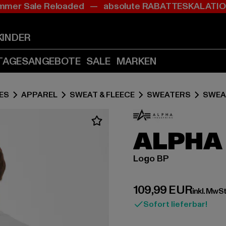
mer Sale Reloaded — absolute RABATTESKALAT
Zum
Zum
Inhalt
Fußzeile
springen
springen
KINDER
(Enter
(Enter
drücken)
drücken)
TAGESANGEBOTE
SALE
MARKEN
ES
APPAREL
SWEAT & FLEECE
SWEATERS
SWEA
ALPHA
Logo BP
Derzeitiger Preis:
109,99 EUR
inkl. MwSt
Sofort lieferbar!