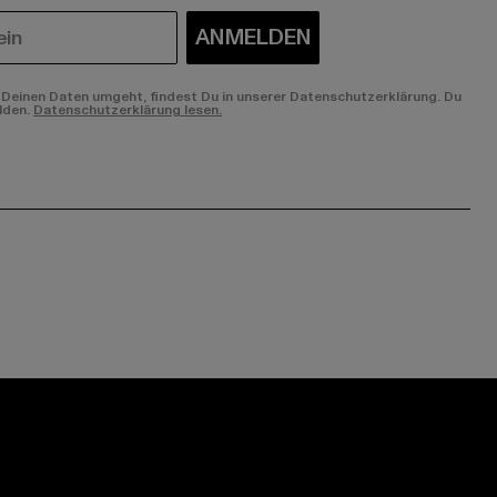
ANMELDEN
Deinen Daten umgeht, findest Du in unserer Datenschutzerklärung. Du
lden.
Datenschutzerklärung lesen.