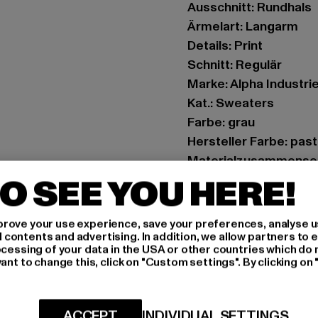
Ausschnitt: Rundhals
Ärmelart: Langarm
Details: Print
Schnitt: Regulär
Marke: Alpha Industri
Kat.: Sweaters
Farbe: grau
Hersteller Farbe: past
Materialzusammenset
Art.Nr: 146304-07457
O SEE YOU HERE!
Hersteller: Alpha Indu
rove your use experience, save your preferences, analyse u
customerservice@alp
ontents and advertising. In addition, we allow partners to e
ocessing of your data in the USA or other countries which do 
Siemensstraße 11 | 6
ant to change this, click on "Custom settings". By clicking on 
GRÖSSE 
ACCEPT
INDIVIDUAL SETTINGS