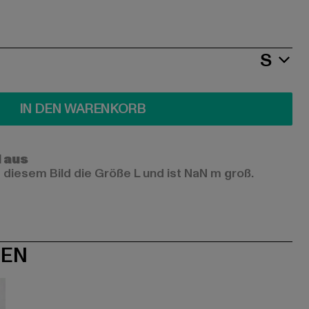
S
IN DEN WARENKORB
l aus
 diesem Bild die Größe L und ist NaN m groß.
NEN