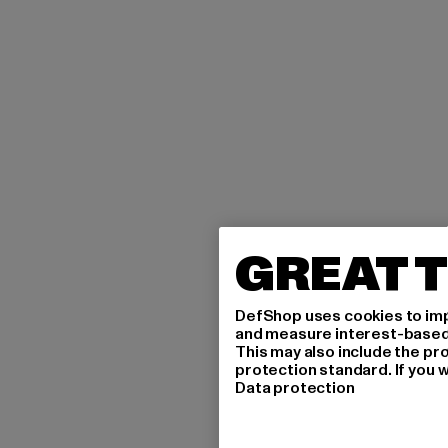
GREAT T
DefShop uses cookies to imp
and measure interest-based c
This may also include the pr
protection standard. If you w
Data protection