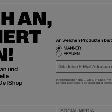
H AN,
IERT
An welchen Produkten bist
N!
MÄNNER
FRAUEN
E-MAIL
 an und
elle
Informationen dazu, wie DefShop mit 
 DefShop
kannst Dich jederzeit kostenfei abme