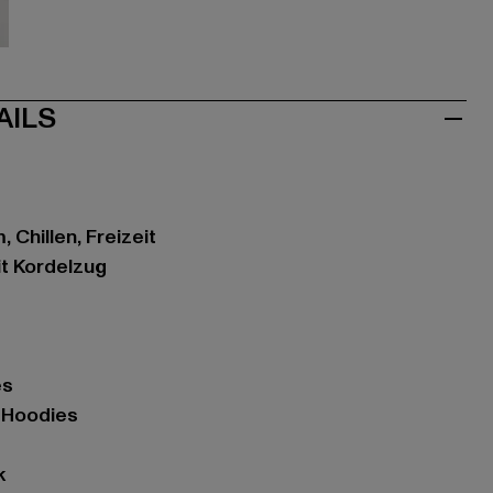
ve
AILS
 Chillen, Freizeit
it Kordelzug
es
- Hoodies
k