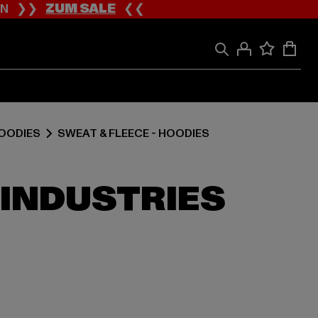
ION ❯❯
ZUM SALE
❮❮
HOODIES
SWEAT & FLEECE - HOODIES
 INDUSTRIES
 99,99 EUR