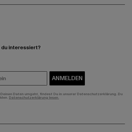
 du interessiert?
ANMELDEN
Deinen Daten umgeht, findest Du in unserer Datenschutzerklärung. Du
lden.
Datenschutzerklärung lesen.