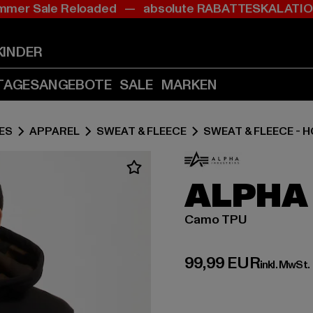
mer Sale Reloaded — absolute RABATTESKALAT
Zum
Zum
Inhalt
Fußzeile
springen
springen
KINDER
(Enter
(Enter
drücken)
drücken)
TAGESANGEBOTE
SALE
MARKEN
ES
APPAREL
SWEAT & FLEECE
SWEAT & FLEECE - 
ALPHA
Camo TPU
Derzeitiger Preis:
99,99 EUR
inkl. MwSt.