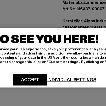
Materialzusammenset
Art.Nr: 146337-00007
Hersteller: Alpha Indu
customerservice@alp
Siemensstraße 11 | 6
O SEE YOU HERE!
GRÖSSE 
rove your use experience, save your preferences, analyse u
ontents and advertising. In addition, we allow partners to e
ocessing of your data in the USA or other countries which do 
PFLEGEHINWE
ant to change this, click on "Custom settings". By clicking on 
LIEFERUNG &
ACCEPT
INDIVIDUAL SETTINGS