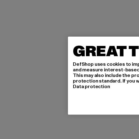
GREAT T
DefShop uses cookies to imp
and measure interest-based c
This may also include the pr
protection standard. If you w
Data protection