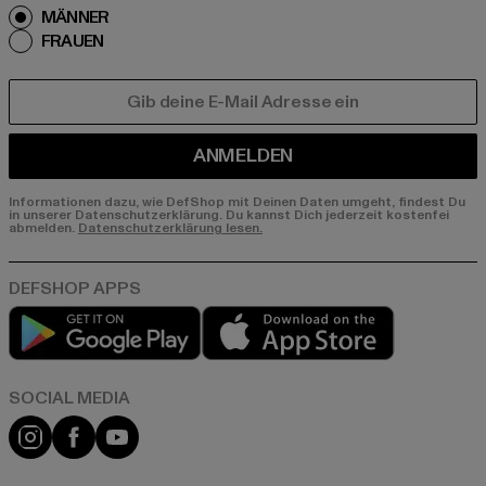
MÄNNER
FRAUEN
E-MAIL
ANMELDEN
Informationen dazu, wie DefShop mit Deinen Daten umgeht, findest Du
in unserer Datenschutzerklärung. Du kannst Dich jederzeit kostenfei
abmelden.
Datenschutzerklärung lesen.
Play market
App store
Instagram
Facebook
YouTube