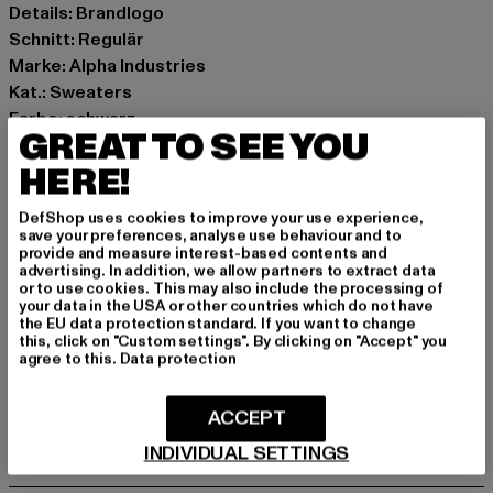
Details: Brandlogo
Schnitt: Regulär
Marke: Alpha Industries
Kat.: Sweaters
Farbe: schwarz
GREAT TO SEE YOU
Hersteller Farbe: black/gold
HERE!
Materialzusammensetzung: 70% Baumwolle, 30%
Polyester
DefShop uses cookies to improve your use experience,
Art.Nr: 146311-01217
save your preferences, analyse use behaviour and to
provide and measure interest-based contents and
advertising. In addition, we allow partners to extract data
Hersteller: Alpha Industries Textilvertriebs GmbH & Co.
or to use cookies. This may also include the processing of
KG |
customerservice@alphaindustries.eu
your data in the USA or other countries which do not have
the EU data protection standard. If you want to change
Siemensstraße 11 | 63263 Neu-Isenburg | DE
this, click on "Custom settings". By clicking on "Accept" you
agree to this.
Data protection
GRÖSSE & PASSFORM
ACCEPT
INDIVIDUAL SETTINGS
PFLEGEHINWEISE