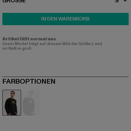
SIZE
GRÖSSE
S
IN DEN WARENKORB
Artikel fällt normal aus
Unser Model trägt auf diesem Bild die Größe L und
ist NaN m groß.
FARBOPTIONEN
schwarz
schwarz