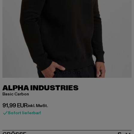
ALPHA INDUSTRIES
Basic Carbon
Derzeitiger Preis: 91,99 EUR
91,99 EUR
inkl. MwSt.
Sofort lieferbar!