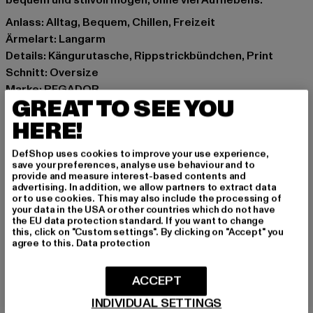
bequem und stilvoll mögen, ohne viel Aufhebens.
Anlass: Alltag, Bequem, Chillen, Freizeit
Ärmelart: Langarm
Details: Kängurutasche, Rippstrickbündchen, Print
Schnitt: Oversize
Marke: PEGADOR
GREAT TO SEE YOU
Kat.: Sweat & Fleece - Hoodies
Farbe: schwarz
HERE!
Hersteller Farbe: black
DefShop uses cookies to improve your use experience,
Materialzusammensetzung: 80% Baumwolle, 20%
save your preferences, analyse use behaviour and to
Polyester
provide and measure interest-based contents and
advertising. In addition, we allow partners to extract data
Art.Nr: PGDR-3187-00007
or to use cookies. This may also include the processing of
your data in the USA or other countries which do not have
the EU data protection standard. If you want to change
Hersteller: Pegador GmbH |
support@pegador.com
this, click on "Custom settings". By clicking on "Accept" you
Hollefeldstraße 16 | 48282 Emsdetten | DE
agree to this.
Data protection
ACCEPT
GRÖSSE & PASSFORM
INDIVIDUAL SETTINGS