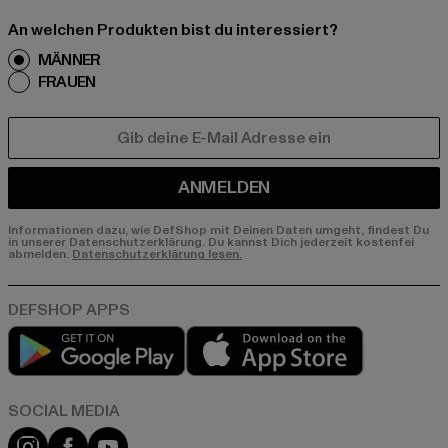
An welchen Produkten bist du interessiert?
MÄNNER
FRAUEN
E-MAIL
ANMELDEN
Informationen dazu, wie DefShop mit Deinen Daten umgeht, findest Du
in unserer Datenschutzerklärung. Du kannst Dich jederzeit kostenfei
abmelden.
Datenschutzerklärung lesen.
Play market
App store
Instagram
Facebook
YouTube