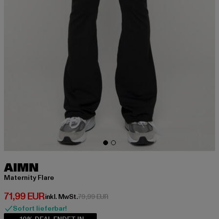
AIMN
Maternity Flare
Derzeitiger Preis: 71,99 EUR
71,99 EUR
Aktionspreis: 79,99 EUR
inkl. MwSt.
79,99 EUR
Sofort lieferbar!