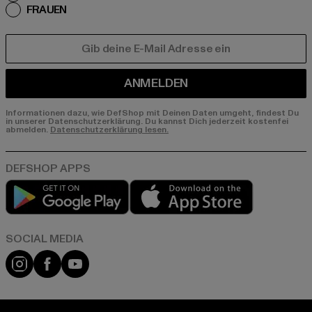
FRAUEN
E-MAIL
ANMELDEN
Informationen dazu, wie DefShop mit Deinen Daten umgeht, findest Du
in unserer Datenschutzerklärung. Du kannst Dich jederzeit kostenfei
abmelden.
Datenschutzerklärung lesen.
Play market
App store
Instagram
Facebook
YouTube