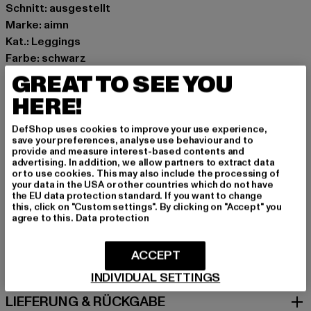
Schnitt: ausgestellt
Marke: aimn
Kat.: Leggings
Farbe: schwarz
Hersteller Farbe: black
GREAT TO SEE YOU
Materialzusammensetzung: 80% Polyester, 20%
HERE!
Elasthan
Art.Nr: 23100142-00007
DefShop uses cookies to improve your use experience,
save your preferences, analyse use behaviour and to
provide and measure interest-based contents and
Hersteller: Urban Styles Agency GmbH & Co. KG |
advertising. In addition, we allow partners to extract data
or to use cookies. This may also include the processing of
agentur@urbanstylesagency.com
your data in the USA or other countries which do not have
Schanzenstraße 41 | 51063 Köln | DE
the EU data protection standard. If you want to change
this, click on "Custom settings". By clicking on "Accept" you
agree to this.
Data protection
GRÖSSE & PASSFORM
ACCEPT
PFLEGEHINWEISE
INDIVIDUAL SETTINGS
LIEFERUNG & RÜCKGABE