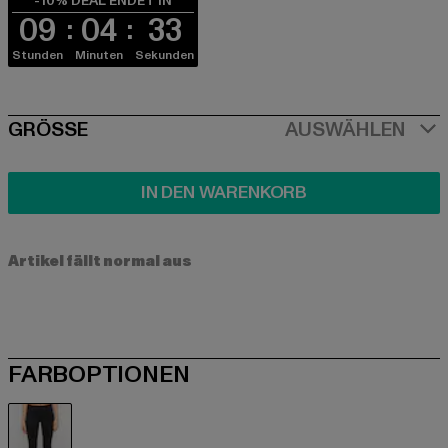
-10% DEAL ENDET IN
09
04
32
Stunden
Minuten
Sekunden
SIZE
GRÖSSE
AUSWÄHLEN
IN DEN WARENKORB
Artikel fällt normal aus
FARBOPTIONEN