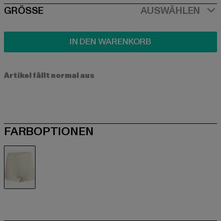
SIZE
GRÖSSE
AUSWÄHLEN
IN DEN WARENKORB
Artikel fällt normal aus
FARBOPTIONEN
beige