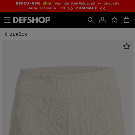
BIS ZU -65%
😲💥 Summer Sale Reloaded — absolute
Zum
Zum
RABATTESKALATION ❯❯
ZUM SALE
❮❮
Inhalt
Fußzeile
springen
springen
ZURÜCK