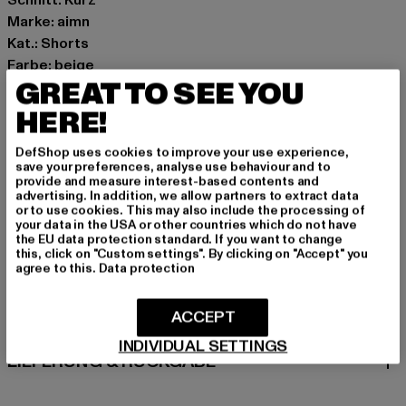
Marke: aimn
Kat.: Shorts
Farbe: beige
GREAT TO SEE YOU
Hersteller Farbe: white
Materialzusammensetzung: 92% Polyamid, 8% Elasthan
HERE!
Art.Nr: PD00006099-00220
DefShop uses cookies to improve your use experience,
save your preferences, analyse use behaviour and to
Hersteller: Urban Styles Agency GmbH & Co. KG |
provide and measure interest-based contents and
agentur@urbanstylesagency.com
advertising. In addition, we allow partners to extract data
or to use cookies. This may also include the processing of
Schanzenstraße 41 | 51063 Köln | DE
your data in the USA or other countries which do not have
the EU data protection standard. If you want to change
this, click on "Custom settings". By clicking on "Accept" you
agree to this.
Data protection
GRÖSSE & PASSFORM
ACCEPT
PFLEGEHINWEISE
INDIVIDUAL SETTINGS
LIEFERUNG & RÜCKGABE