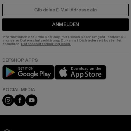
E-MAIL
ANMELDEN
Informationen dazu, wie DefShop mit Deinen Daten umgeht, findest Du
in unserer Datenschutzerklärung. Du kannst Dich jederzeit kostenfei
abmelden.
Datenschutzerklärung lesen.
Play market
App store
Instagram
Facebook
YouTube