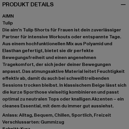
PRODUKT DETAILS
AIMN
Tulip
Die aim'n Tulip Shorts für Frauen ist dein zuverlässiger
Partner für intensive Workouts oder entspannte Tage.
Aus einem hochfunktionellen Mix aus Polyamid und
Elasthan gefertigt, bietet sie dir perfekte
Bewegungsfreiheit und einen angenehmen
Tragekomfort, der sich jeder deiner Bewegungen
anpasst. Das atmungsaktive Material leitet Feuchtigkeit
effektiv ab, damit du auch bei schweißtreibenden
Sessions trocken bleibst. In klassischem Beige lässt sich
die kurze Sporthose vielseitig kombinieren und passt
optimal zu neutralen Tops oder knalligen Akzenten – ein
cleanes Essential, mit dem du immer gut aussiehst.
Anlass: Alltag, Bequem, Chillen, Sportlich, Freizeit
Verschlussarten: Gummizug
Schnitt: Kurz