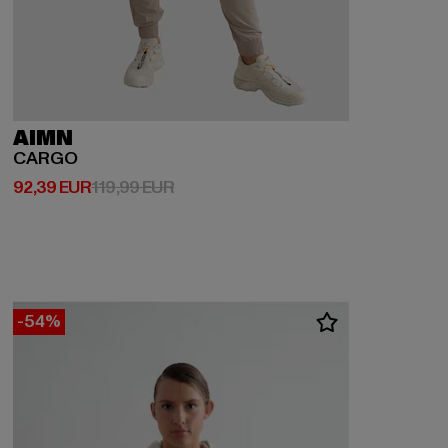
AIMN
CARGO
Derzeitiger Preis: 92,39 EUR
Aktionspreis: 119,99 EUR
92,39 EUR
119,99 EUR
-54%