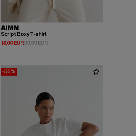
AIMN
Script Boxy T-shirt
Derzeitiger Preis: 18,00 EUR
Aktionspreis: 39,99 EUR
18,00 EUR
39,99 EUR
-55%