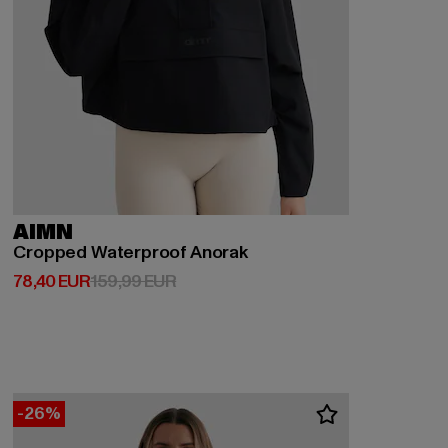
AIMN
Cropped Waterproof Anorak
Derzeitiger Preis: 78,40 EUR
Aktionspreis: 159,99 EUR
78,40 EUR
159,99 EUR
-26%