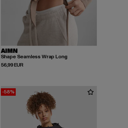
AIMN
Shape Seamless Wrap Long
Derzeitiger Preis: 56,99 EUR
56,99 EUR
-58%