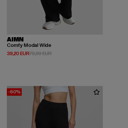
AIMN
Comfy Modal Wide
Derzeitiger Preis: 39,20 EUR
Aktionspreis: 79,99 EUR
39,20 EUR
79,99 EUR
-60%