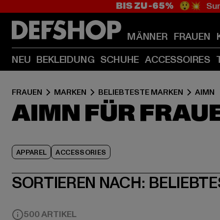
BIS ZU -65%
😲💥 Sum
MÄNNER
FRAUEN
NEU
BEKLEIDUNG
SCHUHE
ACCESSOIRES
FRAUEN
MARKEN
BELIEBTESTE MARKEN
AIMN
AIMN FÜR FRAU
APPAREL
ACCESSORIES
SORTIEREN NACH:
BELIEBTE
500 ARTIKEL