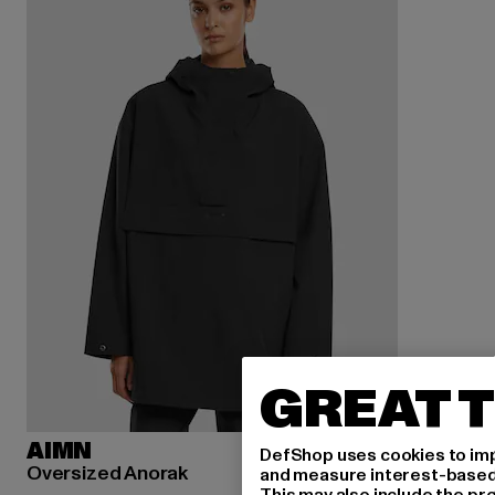
GREAT T
AIMN
DefShop uses cookies to imp
Oversized Anorak
and measure interest-based c
This may also include the pr