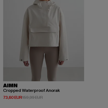
AIMN
Cropped Waterproof Anorak
Derzeitiger Preis: 73,60 EUR
Aktionspreis: 159,99 EUR
73,60 EUR
159,99 EUR