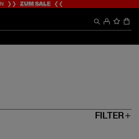
ION ❯❯
ZUM SALE
❮❮
FILTER