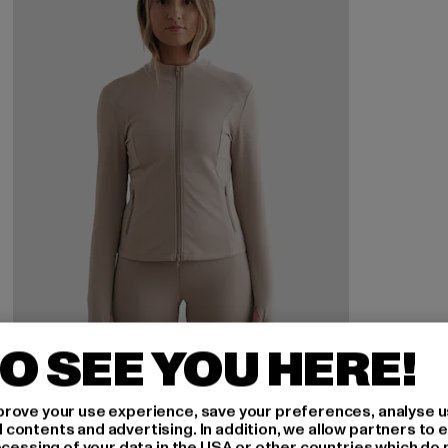
O SEE YOU HERE!
AIMN
rove your use experience, save your preferences, analyse u
AIMN Sense Zip Jacket
ontents and advertising. In addition, we allow partners to e
ocessing of your data in the USA or other countries which do 