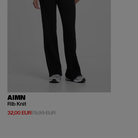
AIMN
Rib Knit
Derzeitiger Preis: 32,00 EUR
Aktionspreis: 79,99 EUR
32,00 EUR
79,99 EUR