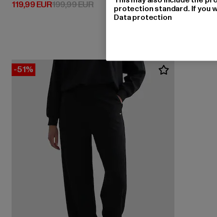
Derzeitiger Preis: 119,99 EUR
Aktionspreis: 199,99 EUR
119,99 EUR
199,99 EUR
protection standard. If you w
Data protection
-51%