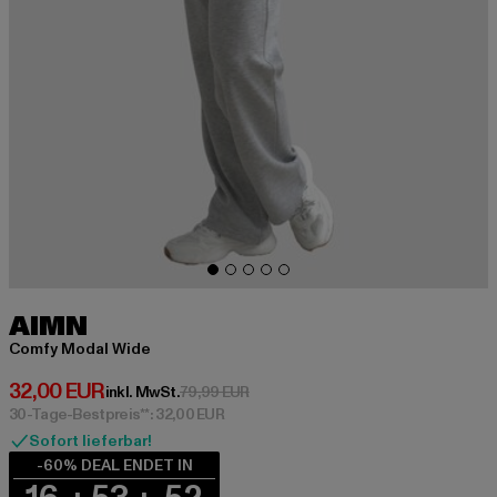
AIMN
Comfy Modal Wide
Derzeitiger Preis: 32,00 EUR
32,00 EUR
Aktionspreis: 79,99 EUR
inkl. MwSt.
79,99 EUR
30-Tage-Bestpreis**: 32,00 EUR
Sofort lieferbar!
-60% DEAL ENDET IN