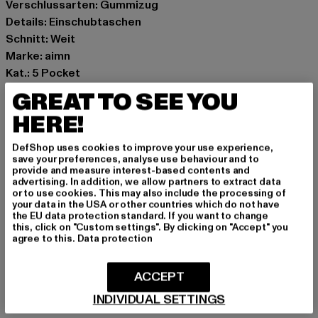
Verschlussarten: Gummizug
Details: Einschubtaschen
Schnitt: Weit
Marke: aimn
Kat.: 5 Pocket
Farbe: grau
GREAT TO SEE YOU
Hersteller Farbe: grey
HERE!
Materialzusammensetzung: 49% Modal, 44% Polyester,
7% Elasthan
DefShop uses cookies to improve your use experience,
Art.Nr: PD00003562-00111
save your preferences, analyse use behaviour and to
provide and measure interest-based contents and
advertising. In addition, we allow partners to extract data
Hersteller: Urban Styles Agency GmbH & Co. KG |
or to use cookies. This may also include the processing of
your data in the USA or other countries which do not have
agentur@urbanstylesagency.com
the EU data protection standard. If you want to change
Schanzenstraße 41 | 51063 Köln | DE
this, click on "Custom settings". By clicking on "Accept" you
agree to this.
Data protection
GRÖSSE & PASSFORM
ACCEPT
INDIVIDUAL SETTINGS
PFLEGEHINWEISE