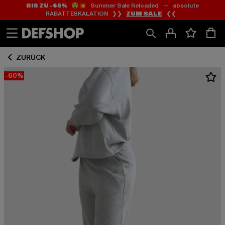
BIS ZU -65%
😲💥 Summer Sale Reloaded — absolute
Zum
Zum
RABATTESKALATION ❯❯
ZUM SALE
❮❮
Inhalt
Fußzeile
springen
springen
ZURÜCK
-60%