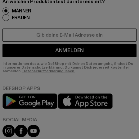
An welchen Produkten bist du interessiert?
MÄNNER
FRAUEN
E-MAIL
ANMELDEN
Informationen dazu, wie DefShop mit Deinen Daten umgeht, findest Du
in unserer Datenschutzerklärung. Du kannst Dich jederzeit kostenfei
abmelden.
Datenschutzerklärung lesen.
Play market
App store
Instagram
Facebook
YouTube