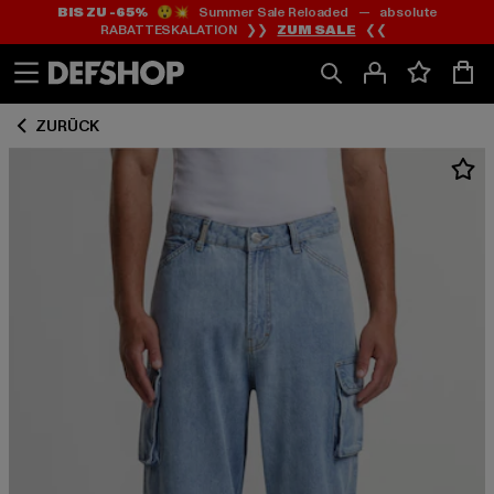
BIS ZU -65%
😲💥 Summer Sale Reloaded — absolute
Zum
Zum
RABATTESKALATION ❯❯
ZUM SALE
❮❮
Inhalt
Fußzeile
springen
springen
ZURÜCK