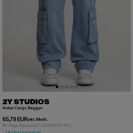
2Y STUDIOS
Aidan Cargo Baggys
Derzeitiger Preis: 65,79 EUR
65,79 EUR
inkl. MwSt.
30-Tage-Bestpreis**: 62,99 EUR
(-5%)
Sofort lieferbar!