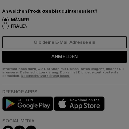
An welchen Produkten bist du interessiert?
MÄNNER
FRAUEN
E-MAIL
ANMELDEN
Informationen dazu, wie DefShop mit Deinen Daten umgeht, findest Du
in unserer Datenschutzerklärung. Du kannst Dich jederzeit kostenfei
abmelden.
Datenschutzerklärung lesen.
Play market
App store
Instagram
Facebook
YouTube