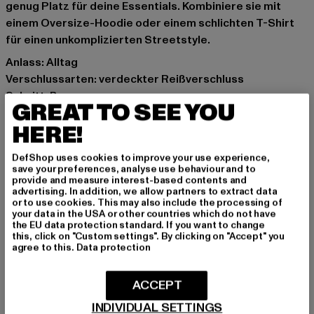
genug Platz für deine Essentials. Kombiniere sie mit
einem Oversize-Hoodie oder einem schlichten T-Shirt
für einen unkomplizierten Streetstyle.
Anlass: Alltag
Verschlussarten: verdeckter Reißverschluss
Schnitt: Baggy
GREAT TO SEE YOU
Marke: 2Y Studios
HERE!
Kat.: Hosen
Farbe: blau
DefShop uses cookies to improve your use experience,
Hersteller Farbe: light blue
save your preferences, analyse use behaviour and to
Materialzusammensetzung: 100% Baumwolle
provide and measure interest-based contents and
advertising. In addition, we allow partners to extract data
Art.Nr: J-B-10006-01851
or to use cookies. This may also include the processing of
your data in the USA or other countries which do not have
the EU data protection standard. If you want to change
Hersteller: 2Y Premium GmbH |
info@2y-studios.com
this, click on "Custom settings". By clicking on "Accept" you
Hollefeldstraße 16 | 48282 Emsdetten | DE
agree to this.
Data protection
ACCEPT
GRÖSSE & PASSFORM
INDIVIDUAL SETTINGS