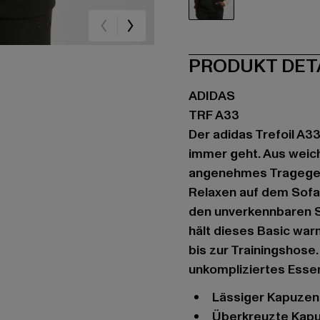
schwarz
PRODUKT DET
ADIDAS
TRF A33
Der adidas Trefoil A33
immer geht. Aus weich
angenehmes Tragegefü
Relaxen auf dem Sofa.
den unverkennbaren S
hält dieses Basic warm
bis zur Trainingshose
unkompliziertes Essent
Lässiger Kapuzen
Überkreuzte Kap