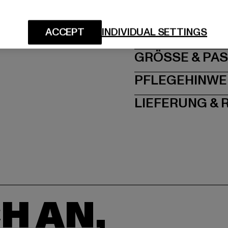
Hersteller: Adidas AG 
Adi-Dassler-Straße 1 
ACCEPT
INDIVIDUAL SETTINGS
GRÖSSE 
PFLEGEHINWE
LIEFERUNG &
H AN,