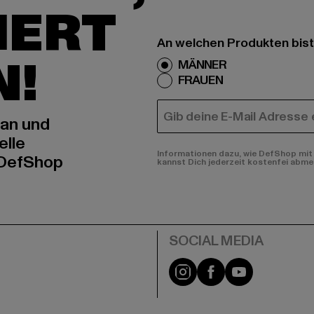
IERT
An welchen Produkten bist
N!
MÄNNER
FRAUEN
E-MAIL
 an und
elle
Informationen dazu, wie DefShop mit 
 DefShop
kannst Dich jederzeit kostenfei abme
e
Instagram
Facebook
YouTube