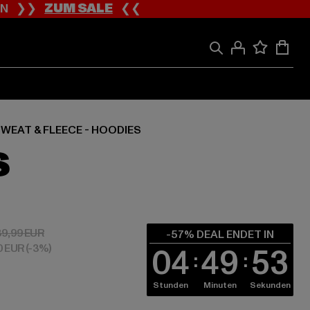
ION ❯❯
ZUM SALE
❮❮
WEAT & FLEECE - HOODIES
S
 38,70 EUR
Aktionspreis: 89,99 EUR
89,99 EUR
-57% DEAL ENDET IN
80 EUR
(-3%)
04
49
52
Stunden
Minuten
Sekunden