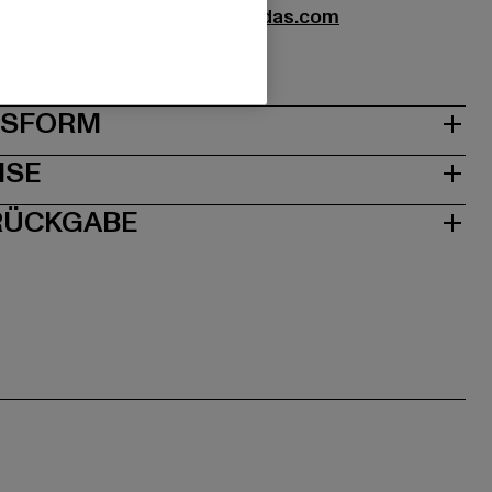
|
serviceinfo@onlineshop.adidas.com
| 91074 Herzogenaurach | DE
& PASSFORM
ISE
 RÜCKGABE