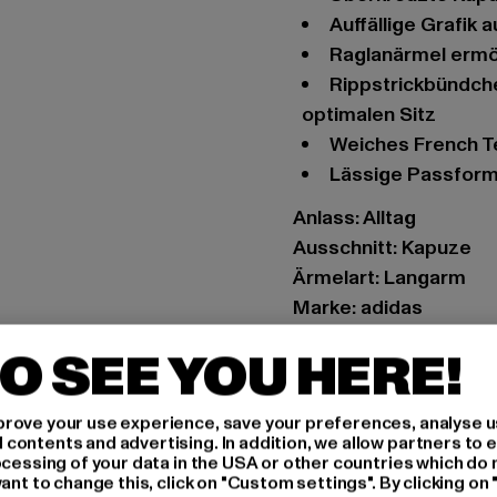
Auffällige Grafik
Raglanärmel erm
Rippstrickbündchen an Hüft- und Armabschluss sorgen für einen
optimalen Sitz
Weiches French 
Lässige Passfor
Anlass: Alltag
Ausschnitt: Kapuze
Ärmelart: Langarm
Marke: adidas
Kat.: Sweat & Fleece 
O SEE YOU HERE!
Farbe: schwarz
Hersteller Farbe: bla
rove your use experience, save your preferences, analyse u
Materialzusammense
ontents and advertising. In addition, we allow partners to e
Art.Nr: HI5264-05604
ocessing of your data in the USA or other countries which do 
ant to change this, click on "Custom settings". By clicking on 