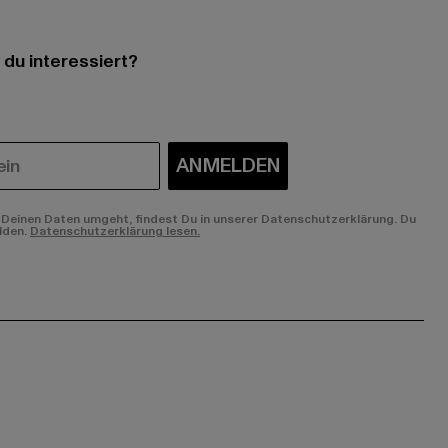
 du interessiert?
ANMELDEN
Deinen Daten umgeht, findest Du in unserer Datenschutzerklärung. Du
lden.
Datenschutzerklärung lesen.