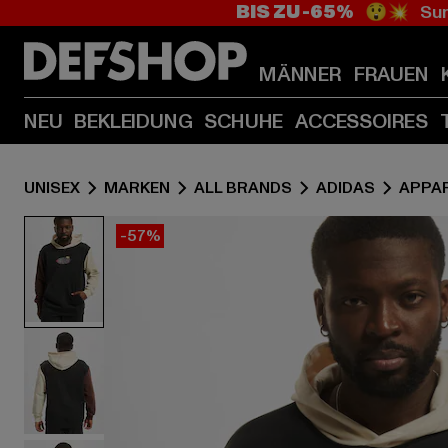
BIS ZU -65%
😲💥 Sum
MÄNNER
FRAUEN
NEU
BEKLEIDUNG
SCHUHE
ACCESSOIRES
UNISEX
MARKEN
ALL BRANDS
ADIDAS
APPA
-57%