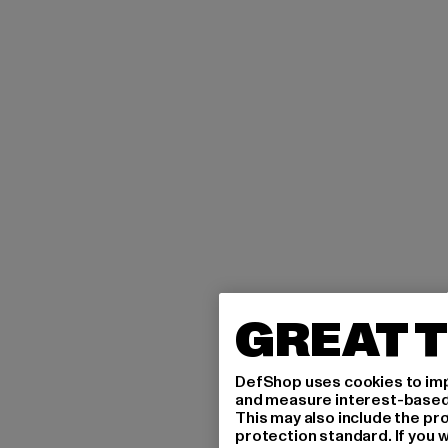
GREAT T
DefShop uses cookies to imp
and measure interest-based c
This may also include the pr
protection standard. If you w