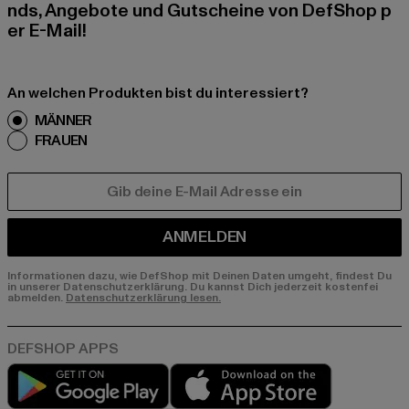
nds, Angebote und Gutscheine von DefShop p
er E-Mail!
An welchen Produkten bist du interessiert?
MÄNNER
FRAUEN
E-MAIL
ANMELDEN
Informationen dazu, wie DefShop mit Deinen Daten umgeht, findest Du
in unserer Datenschutzerklärung. Du kannst Dich jederzeit kostenfei
abmelden.
Datenschutzerklärung lesen.
Play market
App store