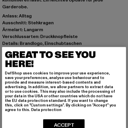
kombinieren lässt. Ein leichtes Update für jede
Garderobe.
Anlass: Alltag
Ausschnitt: Stehkragen
Ärmelart: Langarm
Verschlussarten: Druckknopfleiste
Details: Brandlogo, Einschubtaschen
Schnitt: Normal
GREAT TO SEE YOU
Marke: adidas
HERE!
Kat.: Übergangsjacken
Farbe: rot
DefShop uses cookies to improve your use experience,
Hersteller Farbe: better scarlet/black
save your preferences, analyse use behaviour and to
provide and measure interest-based contents and
Materialzusammensetzung: 94% Nylon, 6% Elasthan
advertising. In addition, we allow partners to extract data
Art.Nr: IC5542-05579
or to use cookies. This may also include the processing of
your data in the USA or other countries which do not have
the EU data protection standard. If you want to change
Hersteller: Adidas AG |
this, click on "Custom settings". By clicking on "Accept" you
agree to this.
Data protection
serviceinfo@onlineshop.adidas.com
Adi-Dassler-Straße 1 | 91074 Herzogenaurach | DE
ACCEPT