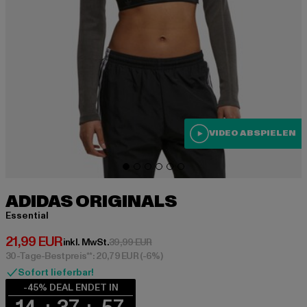
VIDEO ABSPIELEN
ADIDAS ORIGINALS
Essential
Derzeitiger Preis: 21,99 EUR
21,99 EUR
Aktionspreis: 39,99 EUR
inkl. MwSt.
39,99 EUR
30-Tage-Bestpreis**: 20,79 EUR
(-6%)
Sofort lieferbar!
-45% DEAL ENDET IN