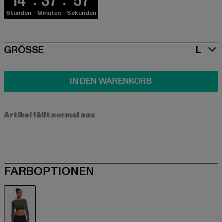
14
37
57
Stunden
Minuten
Sekunden
SIZE
GRÖSSE
L
IN DEN WARENKORB
Artikel fällt normal aus
FARBOPTIONEN