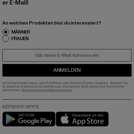
er E-Mail!
An welchen Produkten bist du interessiert?
MÄNNER
FRAUEN
E-MAIL
ANMELDEN
Informationen dazu, wie DefShop mit Deinen Daten umgeht, findest Du
in unserer Datenschutzerklärung. Du kannst Dich jederzeit kostenfei
abmelden.
Datenschutzerklärung lesen.
Play market
App store