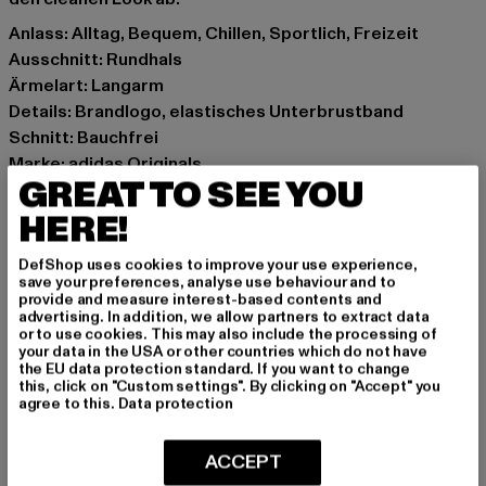
Anlass: Alltag, Bequem, Chillen, Sportlich, Freizeit
Ausschnitt: Rundhals
Ärmelart: Langarm
Details: Brandlogo, elastisches Unterbrustband
Schnitt: Bauchfrei
Marke: adidas Originals
GREAT TO SEE YOU
Kat.: Longsleeves
Farbe: schwarz
HERE!
Hersteller Farbe: black
DefShop uses cookies to improve your use experience,
Materialzusammensetzung: 95% Baumwolle, 5%
save your preferences, analyse use behaviour and to
Elasthan
provide and measure interest-based contents and
advertising. In addition, we allow partners to extract data
Art.Nr: JD0014-00007
or to use cookies. This may also include the processing of
your data in the USA or other countries which do not have
the EU data protection standard. If you want to change
Hersteller: Adidas AG |
this, click on "Custom settings". By clicking on "Accept" you
serviceinfo@onlineshop.adidas.com
agree to this.
Data protection
Adi-Dassler-Straße 1 | 91074 Herzogenaurach | DE
ACCEPT