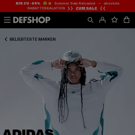
BIS ZU -65%
😲💥 Summer Sale Reloaded — absolute
Zum
Zum
Zum
RABATTESKALATION ❯❯
ZUM SALE
❮❮
Inhalt
Fußzeile
Produktraster
springen
springen
springen
BELIEBTESTE MARKEN
ADIDAS