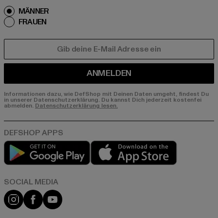
MÄNNER
FRAUEN
E-MAIL
ANMELDEN
Informationen dazu, wie DefShop mit Deinen Daten umgeht, findest Du
in unserer Datenschutzerklärung. Du kannst Dich jederzeit kostenfei
abmelden.
Datenschutzerklärung lesen.
Play market
App store
Instagram
Facebook
YouTube