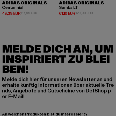
ADIDAS ORIGINALS
ADIDAS ORIGINALS
Centennial
Samba LT
Derzeitiger Preis: 48,38 EUR
Aktionspreis: 117,99 EUR
Derzeitiger Preis: 61,10 EUR
Aktionspreis: 
48,38 EUR
117,99 EUR
61,10 EUR
129,99 EUR
MELDE DICH AN, UM
INSPIRIERT ZU BLEI
BEN!
Melde dich hier für unseren Newsletter an und
erhalte künftig Informationen über aktuelle Tre
nds, Angebote und Gutscheine von DefShop p
er E-Mail!
An welchen Produkten bist du interessiert?