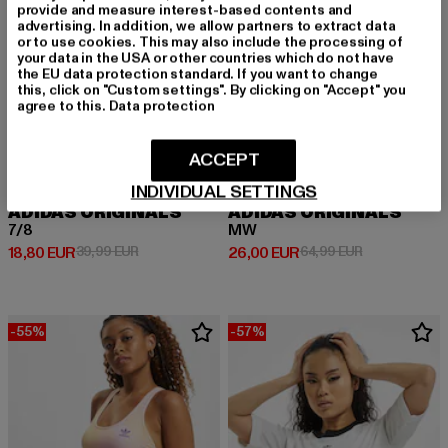
provide and measure interest-based contents and
advertising. In addition, we allow partners to extract data
or to use cookies. This may also include the processing of
your data in the USA or other countries which do not have
the EU data protection standard. If you want to change
this, click on "Custom settings". By clicking on "Accept" you
agree to this.
Data protection
ACCEPT
INDIVIDUAL SETTINGS
ADIDAS ORIGINALS
ADIDAS ORIGINALS
7/8
MW
Derzeitiger Preis: 18,80 EUR
Aktionspreis: 39,99 EUR
Derzeitiger Preis: 26,00 EUR
Aktionspreis:
18,80 EUR
39,99 EUR
26,00 EUR
64,99 EUR
-55%
-57%