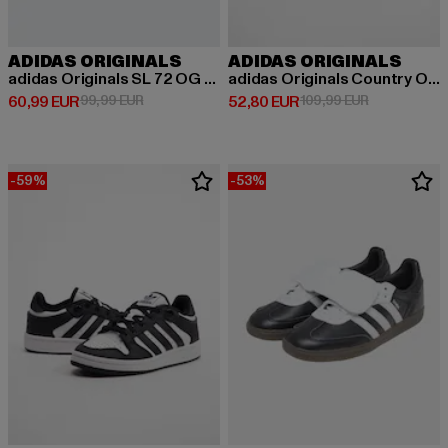
ADIDAS ORIGINALS
ADIDAS ORIGINALS
adidas Originals SL 72 OG W Sneakers
adidas Originals Country Originals Sneakers
Derzeitiger Preis: 60,99 EUR
Aktionspreis: 99,99 EUR
Derzeitiger Preis: 52,80 EUR
Aktionspreis
60,99 EUR
99,99 EUR
52,80 EUR
109,99 EUR
-59%
-53%