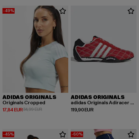
-49%
ADIDAS ORIGINALS
ADIDAS ORIGINALS
Originals Cropped
adidas Originals Adiracer Lo Sneakers
Derzeitiger Preis: 17,84 EUR
Aktionspreis: 34,99 EUR
Derzeitiger Preis: 119,90 EUR
17,84 EUR
34,99 EUR
119,90 EUR
-45%
-60%