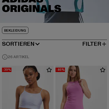
BEKLEIDUNG
SORTIEREN
FILTER
BELIEBTESTE
26 ARTIKEL
-39%
-46%