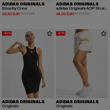
ADIDAS ORIGINALS
ADIDAS ORIGINALS
Slouchy Crew
adidas Originals AOP Straight Fit Jeans
Derzeitiger Preis: 32,80 EUR
Aktionspreis: 79,99 EUR
Derzeitiger Preis: 48,00 EUR
Aktionspreis:
32,80 EUR
79,99 EUR
48,00 EUR
99,99 EUR
-46%
-47%
ADIDAS ORIGINALS
ADIDAS ORIGINALS
Originals
Originals