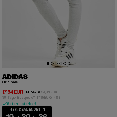
ADIDAS
Originals
Derzeitiger Preis: 17,84 EUR
17,84 EUR
Aktionspreis: 34,99 EUR
inkl. MwSt.
34,99 EUR
30-Tage-Bestpreis**: 17,15 EUR
(-4%)
Sofort lieferbar!
-49% DEAL ENDET IN