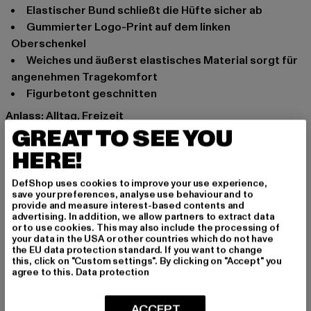
elastischer Bund schließt die Hüfte sicher ab
gummierter Logo-Print auf dem linken
Oberschenkel
weiches und äußerst elastisches Material sorgt für
angenehmen Tragekomfort
figurbetont geschnitten
Anlass: Alltag, Freizeit
GREAT TO SEE YOU
Marke: adidas
Kat.: Leggings
HERE!
Farbe: grau
Hersteller Farbe: light grey heather
DefShop uses cookies to improve your use experience,
save your preferences, analyse use behaviour and to
Materialzusammensetzung: 93% Baumwolle, 7%
provide and measure interest-based contents and
Elasthan
advertising. In addition, we allow partners to extract data
or to use cookies. This may also include the processing of
Art.Nr: GN8270-02080
your data in the USA or other countries which do not have
the EU data protection standard. If you want to change
this, click on "Custom settings". By clicking on "Accept" you
Hersteller: Adidas AG |
agree to this.
Data protection
serviceinfo@onlineshop.adidas.com
Adi-Dassler-Straße 1 | 91074 Herzogenaurach | DE
ACCEPT