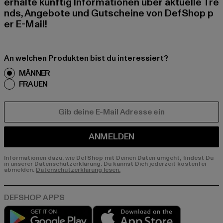
erhalte künftig Informationen über aktuelle Tre
nds, Angebote und Gutscheine von DefShop p
er E-Mail!
An welchen Produkten bist du interessiert?
MÄNNER
FRAUEN
E-MAIL
ANMELDEN
Informationen dazu, wie DefShop mit Deinen Daten umgeht, findest Du
in unserer Datenschutzerklärung. Du kannst Dich jederzeit kostenfei
abmelden.
Datenschutzerklärung lesen.
Play market
App store