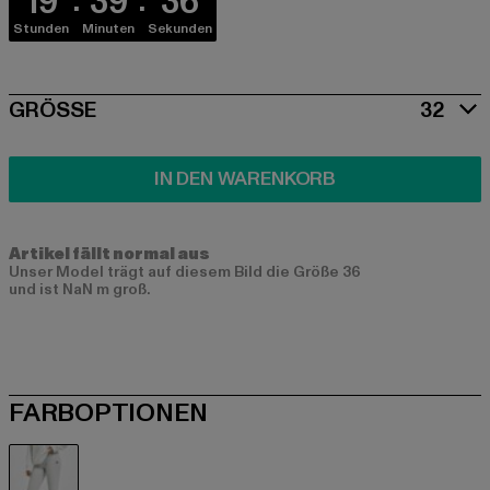
19
39
36
Stunden
Minuten
Sekunden
SIZE
GRÖSSE
32
IN DEN WARENKORB
Artikel fällt normal aus
Unser Model trägt auf diesem Bild die Größe 36
und ist NaN m groß.
FARBOPTIONEN