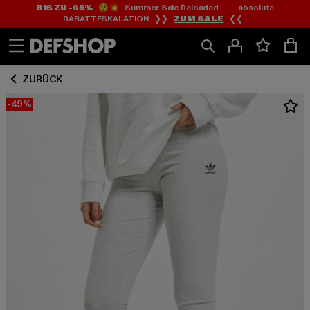
BIS ZU -65%
😲💥 Summer Sale Reloaded — absolute
Zum
Zum
RABATTESKALATION ❯❯
ZUM SALE
❮❮
Inhalt
Fußzeile
springen
springen
ZURÜCK
-49%