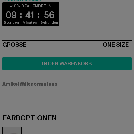
-10% DEAL ENDET IN
09
41
56
Stunden
Minuten
Sekunden
SIZE
GRÖSSE
ONE SIZE
IN DEN WARENKORB
Artikel fällt normal aus
FARBOPTIONEN