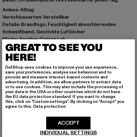
passt. Ein unkompliziertes Essential für jeden Tag.
Anlass: Alltag
Verschlussarten: Verstellbar
Details: Brandlogo, Feuchtigkeit absorbierendes
Schweißband, Gestickte Luftlöcher
Marke: Another Cotton Lab
GREAT TO SEE YOU
Kat.: Snapback
Farbe: weiß
HERE!
Hersteller Farbe: white
DefShop uses cookies to improve your use experience,
Materialzusammensetzung: 100% Baumwolle
save your preferences, analyse use behaviour and to
Art.Nr: PD00008512-00220
provide and measure interest-based contents and
advertising. In addition, we allow partners to extract data
or to use cookies. This may also include the processing of
Hersteller: Urban Styles Agency GmbH & Co. KG |
your data in the USA or other countries which do not have
the EU data protection standard. If you want to change
agentur@urbanstylesagency.com
this, click on "Custom settings". By clicking on "Accept" you
Schanzenstraße 41 | 51063 Köln | DE
agree to this.
Data protection
ACCEPT
GRÖSSE & PASSFORM
INDIVIDUAL SETTINGS