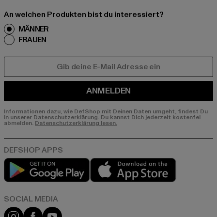
An welchen Produkten bist du interessiert?
MÄNNER
FRAUEN
E-MAIL
ANMELDEN
Informationen dazu, wie DefShop mit Deinen Daten umgeht, findest Du
in unserer Datenschutzerklärung. Du kannst Dich jederzeit kostenfei
abmelden.
Datenschutzerklärung lesen.
Play market
App store
Instagram
Facebook
YouTube