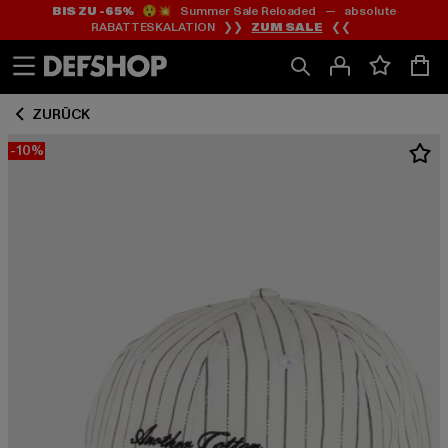
BIS ZU -65%
😲💥 Summer Sale Reloaded — absolute
Zum
Zum
RABATTESKALATION ❯❯
ZUM SALE
❮❮
Inhalt
Fußzeile
springen
springen
ZURÜCK
-10%