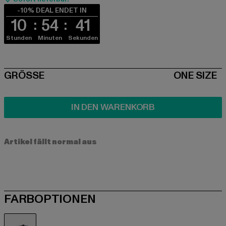
-10% DEAL ENDET IN
10
54
41
Stunden
Minuten
Sekunden
SIZE
GRÖSSE
ONE SIZE
IN DEN WARENKORB
Artikel fällt normal aus
FARBOPTIONEN