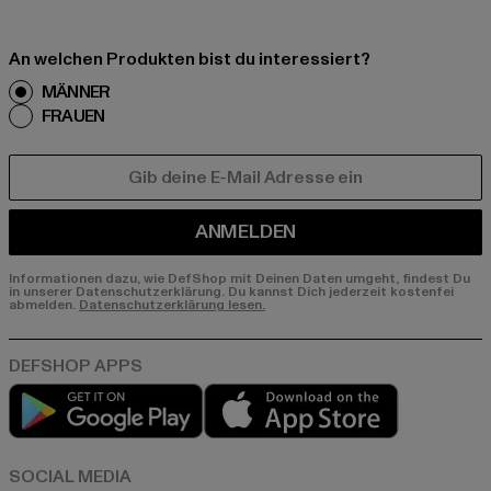
An welchen Produkten bist du interessiert?
MÄNNER
FRAUEN
E-MAIL
ANMELDEN
Informationen dazu, wie DefShop mit Deinen Daten umgeht, findest Du
in unserer Datenschutzerklärung. Du kannst Dich jederzeit kostenfei
abmelden.
Datenschutzerklärung lesen.
Play market
App store