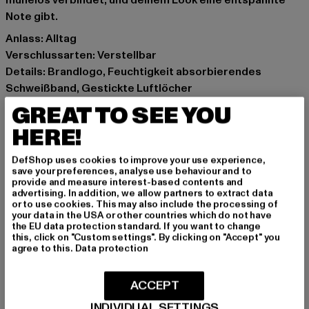
mühelos verbindet, und deinem Look eine entspannte
Note gibt.
Anlass: Alltag
Verschlussarten: Verstellbar
Details: Brandlogo, Feuchtigkeit absorbierendes
Schweißband, Gestickte Luftlöcher
Marke: Another Cotton Lab
GREAT TO SEE YOU
Kat.: Snapback
HERE!
Farbe: blau
Hersteller Farbe: blue
DefShop uses cookies to improve your use experience,
Materialzusammensetzung: 100% Baumwolle
save your preferences, analyse use behaviour and to
provide and measure interest-based contents and
Art.Nr: PD00008510-00064
advertising. In addition, we allow partners to extract data
or to use cookies. This may also include the processing of
your data in the USA or other countries which do not have
Hersteller: Urban Styles Agency GmbH & Co. KG |
the EU data protection standard. If you want to change
agentur@urbanstylesagency.com
this, click on "Custom settings". By clicking on "Accept" you
agree to this.
Data protection
Schanzenstraße 41 | 51063 Köln | DE
ACCEPT
GRÖSSE & PASSFORM
INDIVIDUAL SETTINGS