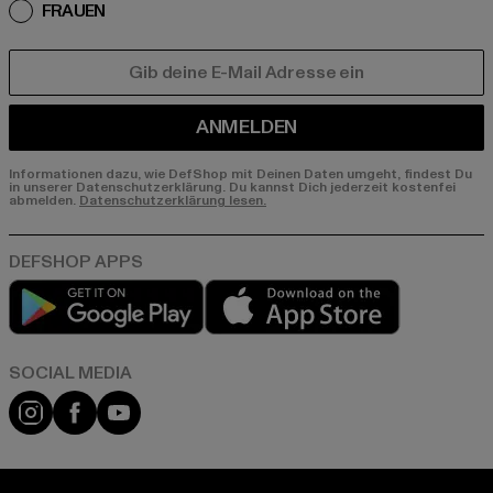
FRAUEN
E-MAIL
ANMELDEN
Informationen dazu, wie DefShop mit Deinen Daten umgeht, findest Du
in unserer Datenschutzerklärung. Du kannst Dich jederzeit kostenfei
abmelden.
Datenschutzerklärung lesen.
Play market
App store
Instagram
Facebook
YouTube