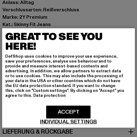
Anlass: Alltag
Verschlussarten: Reißverschluss
Marke: 2Y Premium
Kat.: Skinny Fit Jeans
Farbe: schwarz
GREAT TO SEE YOU
Hersteller Farbe: black
HERE!
Materialzusammensetzung: 97% Baumwolle, 3%
Elasthan
DefShop uses cookies to improve your use experience,
Art.Nr: B7937-00007
save your preferences, analyse use behaviour and to
provide and measure interest-based contents and
advertising. In addition, we allow partners to extract data
Hersteller: 2Y Premium GmbH |
info@2y-studios.com
or to use cookies. This may also include the processing of
your data in the USA or other countries which do not have
Hollefeldstraße 16 | 48282 Emsdetten | DE
the EU data protection standard. If you want to change
this, click on "Custom settings". By clicking on "Accept" you
agree to this.
Data protection
GRÖSSE & PASSFORM
ACCEPT
PFLEGEHINWEISE
INDIVIDUAL SETTINGS
LIEFERUNG & RÜCKGABE