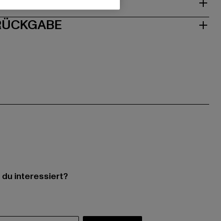
ISE
 RÜCKGABE
 du interessiert?