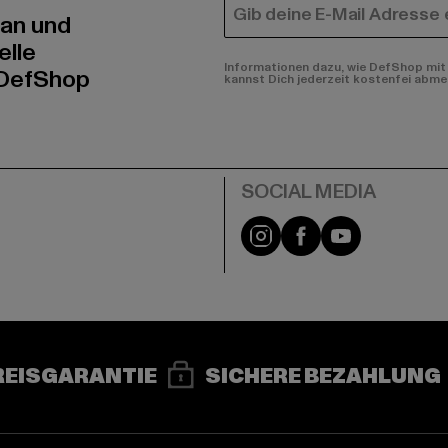
E-MAIL
 an und
elle
Informationen dazu, wie DefShop mit 
 DefShop
kannst Dich jederzeit kostenfei abme
e
Instagram
Facebook
YouTube
REISGARANTIE
SICHERE BEZAHLUNG