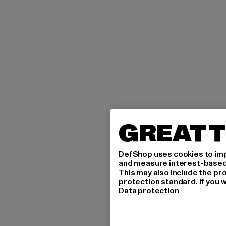
GREAT T
DefShop uses cookies to imp
and measure interest-based c
This may also include the pr
protection standard. If you w
Data protection