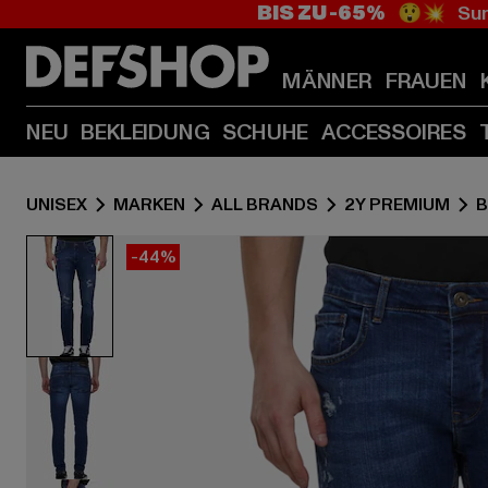
BIS ZU -65%
😲💥 Sum
MÄNNER
FRAUEN
NEU
BEKLEIDUNG
SCHUHE
ACCESSOIRES
UNISEX
MARKEN
ALL BRANDS
2Y PREMIUM
B
-44%