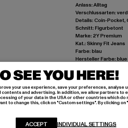
Anlass: Alltag
Verschlussarten: ver
Details: Coin-Pocket
Schnitt: Figurbetont
Marke: 2Y Premium
Kat.: Skinny Fit Jeans
Farbe: blau
Hersteller Farbe: blue
Materialzusammenset
O SEE YOU HERE!
Art.Nr: B8433-00064
rove your use experience, save your preferences, analyse u
Hersteller: 2Y Premi
ontents and advertising. In addition, we allow partners to e
Hollefeldstraße 16 | 
ocessing of your data in the USA or other countries which do 
ant to change this, click on "Custom settings". By clicking on 
GRÖSSE 
ACCEPT
INDIVIDUAL SETTINGS