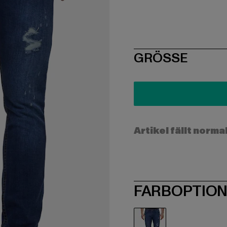
SIZE
GRÖSSE
Artikel fällt norma
FARBOPTIO