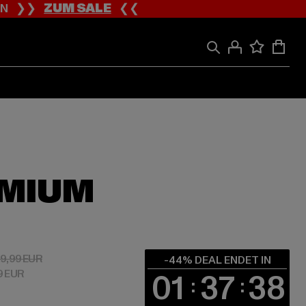
ION ❯❯
ZUM SALE
❮❮
EMIUM
 27,99 EUR
Aktionspreis: 49,99 EUR
9,99 EUR
-44% DEAL ENDET IN
9 EUR
01
37
38