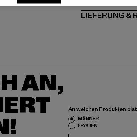
PFLEGEHINWE
LIEFERUNG &
H AN,
IERT
An welchen Produkten bist
N!
MÄNNER
FRAUEN