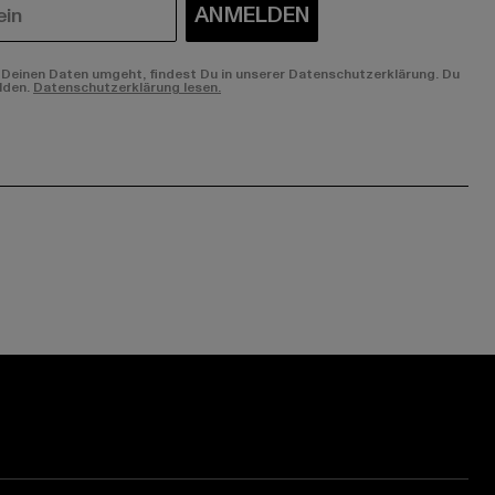
ANMELDEN
Deinen Daten umgeht, findest Du in unserer Datenschutzerklärung. Du
lden.
Datenschutzerklärung lesen.