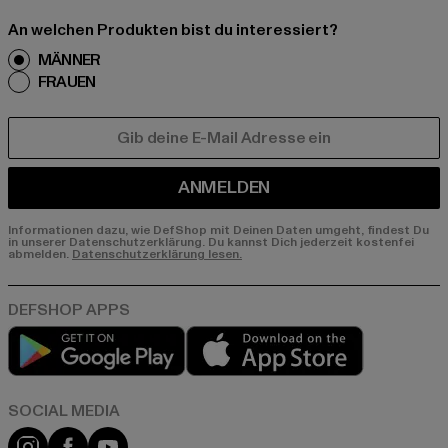
An welchen Produkten bist du interessiert?
MÄNNER
FRAUEN
E-MAIL
ANMELDEN
Informationen dazu, wie DefShop mit Deinen Daten umgeht, findest Du
in unserer Datenschutzerklärung. Du kannst Dich jederzeit kostenfei
abmelden.
Datenschutzerklärung lesen.
Play market
App store
Instagram
Facebook
YouTube