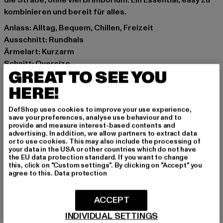
die Straße, ohne viel Brimborium. Ein Essential, easy zu
kombinieren und bereit für alles.
Anlass: Alltag, Bequem, Chillen, Freizeit
Ausschnitt: Rundhals
Ärmelart: Kurzarm
Schnitt: Oversize
GREAT TO SEE YOU
Marke: 2Y Studios
Kat.: T-Shirts
HERE!
Farbe: blau
DefShop uses cookies to improve your use experience,
Hersteller Farbe: blue
save your preferences, analyse use behaviour and to
Materialzusammensetzung: 100% Baumwolle
provide and measure interest-based contents and
advertising. In addition, we allow partners to extract data
Art.Nr: TO10026-00064
or to use cookies. This may also include the processing of
your data in the USA or other countries which do not have
the EU data protection standard. If you want to change
Hersteller: 2Y Premium GmbH |
info@2y-studios.com
this, click on "Custom settings". By clicking on "Accept" you
Hollefeldstraße 16 | 48282 Emsdetten | DE
agree to this.
Data protection
ACCEPT
GRÖSSE & PASSFORM
INDIVIDUAL SETTINGS