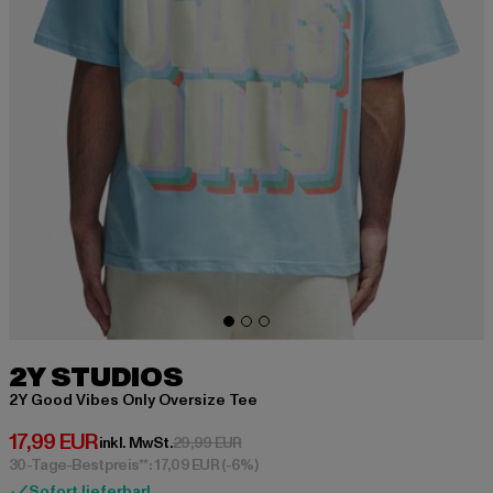
2Y STUDIOS
2Y Good Vibes Only Oversize Tee
Derzeitiger Preis: 17,99 EUR
17,99 EUR
Aktionspreis: 29,99 EUR
inkl. MwSt.
29,99 EUR
30-Tage-Bestpreis**: 17,09 EUR
(-6%)
Sofort lieferbar!