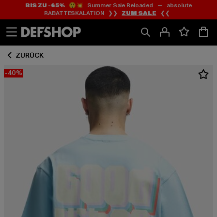
BIS ZU -65%
😲💥 Summer Sale Reloaded — absolute
Zum
Zum
RABATTESKALATION ❯❯
ZUM SALE
❮❮
Inhalt
Fußzeile
springen
springen
ZURÜCK
-40%