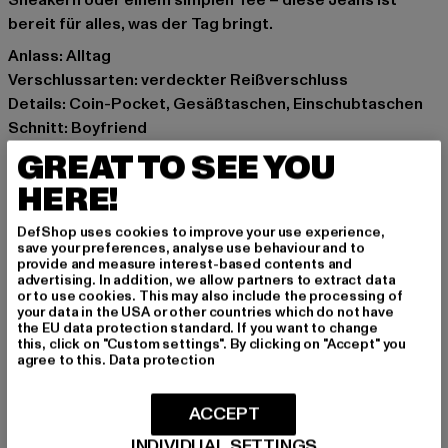
Sneakern oder einem simplen Tee – diese Jeans ist
bereit für alles, was der Tag bringt.
Anlass: Alltag
Verschlussarten: verdeckter Reißverschluss
Details: Coin-Pocket, Gesäßtaschen, Einschubtaschen
Schnitt: Boyfriend
Marke: 2Y Premium
GREAT TO SEE YOU
Kat.: Anti Fit Jeans
HERE!
Farbe: blau
Hersteller Farbe: blue
DefShop uses cookies to improve your use experience,
Materialzusammensetzung: 97% Baumwolle, 3%
save your preferences, analyse use behaviour and to
provide and measure interest-based contents and
Elasthan
advertising. In addition, we allow partners to extract data
Art.Nr: B8909-00064
or to use cookies. This may also include the processing of
your data in the USA or other countries which do not have
the EU data protection standard. If you want to change
Hersteller: 2Y Premium GmbH |
info@2y-studios.com
this, click on "Custom settings". By clicking on "Accept" you
agree to this.
Data protection
Hollefeldstraße 16 | 48282 Emsdetten | DE
ACCEPT
GRÖSSE & PASSFORM
INDIVIDUAL SETTINGS