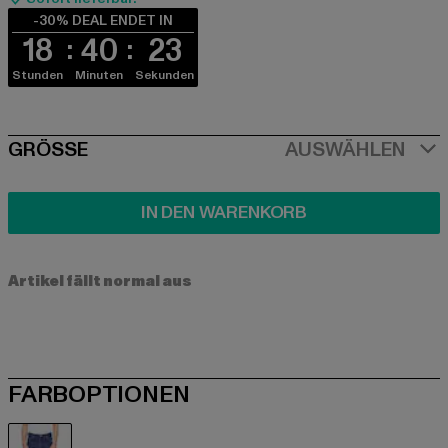
-30% DEAL ENDET IN
18
40
22
Stunden
Minuten
Sekunden
SIZE
GRÖSSE
AUSWÄHLEN
IN DEN WARENKORB
Artikel fällt normal aus
FARBOPTIONEN