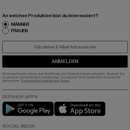
An welchen Produkten bist du interessiert?
MÄNNER
FRAUEN
E-MAIL
ANMELDEN
Informationen dazu, wie DefShop mit Deinen Daten umgeht, findest Du
in unserer Datenschutzerklärung. Du kannst Dich jederzeit kostenfei
abmelden.
Datenschutzerklärung lesen.
Play market
App store