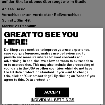
auf der Straße ebenso überzeugt wie im Studio.
Anlass: Basic
Verschlussarten: verdeckter Reißverschluss
Schnitt: Slim-Fit
Marke: 2Y Premium
Kat.: Slim Fit Jeans
GREAT TO SEE YOU
Farbe: blau
HERE!
Hersteller Farbe: blue
Materialzusammensetzung: 97% Baumwolle, 3%
DefShop uses cookies to improve your use experience,
save your preferences, analyse use behaviour and to
Elasthan
provide and measure interest-based contents and
Art.Nr: 2YB5918-00064
advertising. In addition, we allow partners to extract data
or to use cookies. This may also include the processing of
your data in the USA or other countries which do not have
Hersteller: 2Y Premium GmbH |
info@2y-studios.com
the EU data protection standard. If you want to change
this, click on "Custom settings". By clicking on "Accept" you
Hollefeldstraße 16 | 48282 Emsdetten | DE
agree to this.
Data protection
ACCEPT
GRÖSSE & PASSFORM
INDIVIDUAL SETTINGS
PFLEGEHINWEISE