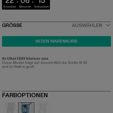
22
08
15
Stunden
Minuten
Sekunden
SIZE
GRÖSSE
AUSWÄHLEN
IN DEN WARENKORB
Artikel fällt kleiner aus
Unser Model trägt auf diesem Bild die Größe W 32
und ist NaN m groß.
FARBOPTIONEN