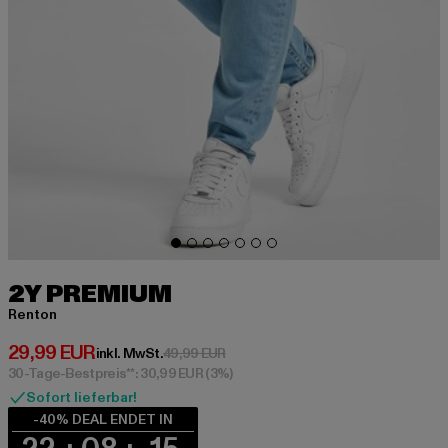
2Y PREMIUM
Renton
Derzeitiger Preis: 29,99 EUR
29,99 EUR
Aktionspreis: 49,99 EUR
inkl. MwSt.
49,99 EUR
30-Tage-Bestpreis**: 30,99 EUR
(3%)
Sofort lieferbar!
-40% DEAL ENDET IN