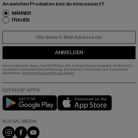
An welchen Produkten bist du interessiert?
MÄNNER
FRAUEN
E-MAIL
ANMELDEN
Informationen dazu, wie DefShop mit Deinen Daten umgeht, findest Du
in unserer Datenschutzerklärung. Du kannst Dich jederzeit kostenfei
abmelden.
Datenschutzerklärung lesen.
Play market
App store
Instagram
Facebook
YouTube