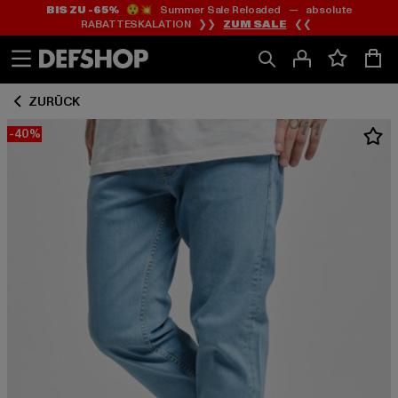
BIS ZU -65%
😲💥 Summer Sale Reloaded — absolute
Zum
Zum
RABATTESKALATION ❯❯
ZUM SALE
❮❮
Inhalt
Fußzeile
springen
springen
ZURÜCK
-40%