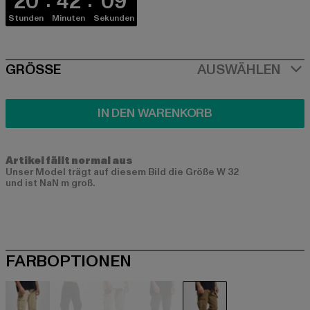
20
42
09
Stunden
Minuten
Sekunden
SIZE
GRÖSSE
AUSWÄHLEN
IN DEN WARENKORB
Artikel fällt normal aus
Unser Model trägt auf diesem Bild die Größe W 32
und ist NaN m groß.
FARBOPTIONEN