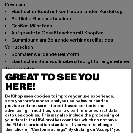
Premium
Elastischer Bund mit kontrastierenden Kordelzug
Seitliche Einschubtaschen
Großes Münzfach
Aufgesetzte Gesäßtaschen mit Knöpfen
Gummibund am Beinende verhindert lästiges
Verrutschen
Schmaler werdende Beinform
Elastisches Baumwollmaterial sorgt für angenehmen
Tragekomfort
GREAT TO SEE YOU
Slim Fit
HERE!
Anlass: Alltag, Basic
Schnitt: Skinny-Fit
DefShop uses cookies to improve your use experience,
Marke: 2Y Premium
save your preferences, analyse use behaviour and to
provide and measure interest-based contents and
Kat.: Cargohosen
advertising. In addition, we allow partners to extract data
Farbe: olive
or to use cookies. This may also include the processing of
your data in the USA or other countries which do not have
Hersteller Farbe: olive
the EU data protection standard. If you want to change
Materialzusammensetzung: 97% Baumwolle, 3%
this, click on "Custom settings". By clicking on "Accept" you