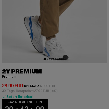
2Y PREMIUM
Premium
Derzeitiger Preis: 28,99 EUR
28,99 EUR
Aktionspreis: 49,99 EUR
inkl. MwSt.
49,99 EUR
30-Tage-Bestpreis**: 27,99 EUR
(-4%)
Sofort lieferbar!
-42% DEAL ENDET IN