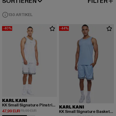
SORTIEREN
FILTER
BELIEBTESTE
130 ARTIKEL
-40%
-44%
KARL KANI
KK Small Signature Pinstripe Basketball
KARL KANI
Derzeitiger Preis: 47,99 EUR
Aktionspreis: 79,99 EUR
47,99 EUR
79,99 EUR
KK Small Signature Basketball