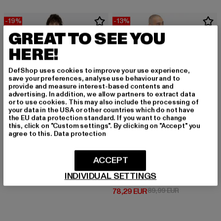
-19%
-13%
GREAT TO SEE YOU
HERE!
DefShop uses cookies to improve your use experience,
save your preferences, analyse use behaviour and to
provide and measure interest-based contents and
advertising. In addition, we allow partners to extract data
or to use cookies. This may also include the processing of
your data in the USA or other countries which do not have
the EU data protection standard. If you want to change
this, click on "Custom settings". By clicking on "Accept" you
agree to this.
Data protection
LONSDALE LONDON
ACCEPT
Pember
LONSDALE LONDON
INDIVIDUAL SETTINGS
Derzeitiger Preis: 56,69 EUR
Aktionspreis: 69,99 EUR
56,69 EUR
69,99 EUR
Geddington
Derzeitiger Preis: 78,29 EUR
Aktionspreis:
78,29 EUR
89,99 EUR