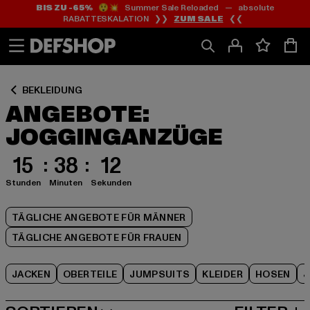
BIS ZU -65%
😲💥 Summer Sale Reloaded — absolute
Zum
Zum
Zum
RABATTESKALATION ❯❯
ZUM SALE
❮❮
Inhalt
Fußzeile
Produktraster
springen
springen
springen
BEKLEIDUNG
ANGEBOTE:
JOGGINGANZÜGE
15
38
12
Stunden
Minuten
Sekunden
TÄGLICHE ANGEBOTE FÜR MÄNNER
TÄGLICHE ANGEBOTE FÜR FRAUEN
JACKEN
OBERTEILE
JUMPSUITS
KLEIDER
HOSEN
J